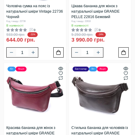
Чоловіча сумка на пояс із
Цікава бананка для жінок з
натуральної шкіри Vintage 22736
натуральної шкіри GRANDE
Чорний
PELLE 22816 Бежевий
Код товару: 22736
Код товару: 22816
В наявності
В наявності
0
0
933.00 грн.
5 250.00 грн.
-31%
-24%
644.00 грн.
3 990.00 грн.
Хіт
Акція
Бестселер
Хіт
Акція
Красива бананка для жінок з
Стильна бананка для чоловіків із
натуральної шкіри GRANDE
натуральної шкіри GRANDE