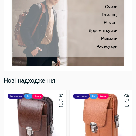
Сумки
Гаманці
Ремені
Дорожні сумки
Рюкзаки
Аксесуари
Нові надходження
Бестселер
Хіт
Акція
Бестселер
Хіт
Акція