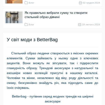
Блог
02 грудня 2024
Як правильно вибрати сумку та створити
стильний образ дівчині
Блог
18 лютого 2024
У світ моди з BetterBag
Стильний образ людини створюється з якісних окремих
елементів. Сумки займають у ньому одне з ключових
акцентів. Вони можуть як зіпсувати, так і підкреслити
гламурність образу. Трендові аксесуари з натуральної та
екошкіри нових колекцій присутні в нашому каталозі.
Чоловіки та жінки, незалежно від віку, роду діяльності та
смаку, безсумнівно знайдуть річ, яка підходить саме до
їхніх очікувань.
Betterbag - путівник серед модних трендів на шкіряні
аксесуари