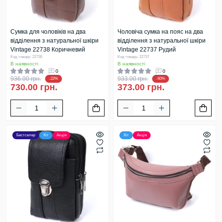
Сумка для чоловіків на два
Чоловіча сумка на пояс на два
відділення з натуральної шкіри
відділення з натуральної шкіри
Vintage 22738 Коричневий
Vintage 22737 Рудий
Код товару: 22738
Код товару: 22737
В наявності
В наявності
0
0
936.00 грн.
933.00 грн.
-22%
-60%
730.00 грн.
373.00 грн.
Бестселер
Хіт
Акція
Хіт
Акція