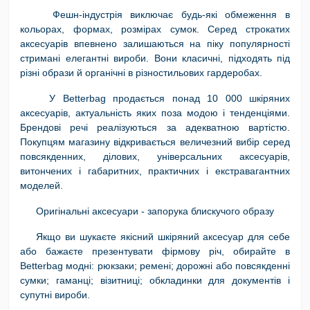
Фешн-індустрія виключає будь-які обмеження в
кольорах, формах, розмірах сумок. Серед строкатих
аксесуарів впевнено залишаються на піку популярності
стримані елегантні вироби. Вони класичні, підходять під
різні образи й органічні в різностильових гардеробах.
У Betterbag продається понад 10 000 шкіряних
аксесуарів, актуальність яких поза модою і тенденціями.
Брендові речі реалізуються за адекватною вартістю.
Покупцям магазину відкривається величезний вибір серед
повсякденних, ділових, універсальних аксесуарів,
витончених і габаритних, практичних і екстравагантних
моделей.
Оригінальні аксесуари - запорука блискучого образу
Якщо ви шукаєте якісний шкіряний аксесуар для себе
або бажаєте презентувати фірмову річ, обирайте в
Betterbag модні: рюкзаки; ремені; дорожні або повсякденні
сумки; гаманці; візитниці; обкладинки для документів і
супутні вироби.