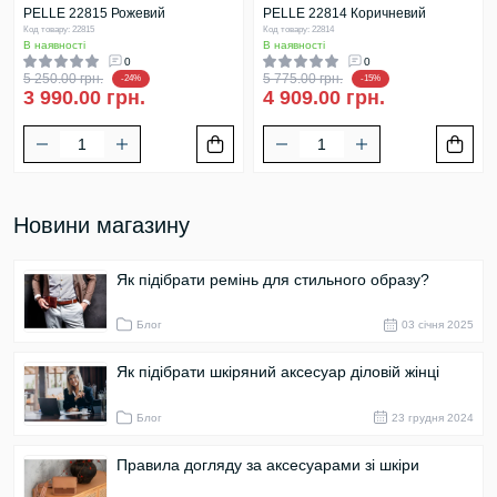
PELLE 22815 Рожевий
PELLE 22814 Коричневий
Код товару: 22815
Код товару: 22814
В наявності
В наявності
0
0
5 250.00 грн.
5 775.00 грн.
-24%
-15%
3 990.00 грн.
4 909.00 грн.
Новини магазину
Як підібрати ремінь для стильного образу?
Блог
03 cічня 2025
Як підібрати шкіряний аксесуар діловій жінці
Блог
23 грудня 2024
Правила догляду за аксесуарами зі шкіри