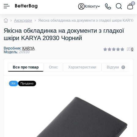
0
Клієнту
Аксесуари
Якісна обкладинка на документи з гладкої шкіри KARYA
Якісна обкладинка на документи з гладкої
шкіри KARYA 20930 Чорний
Виробник:
KARYA
0
Модель:
20930
Все про товар
Опис
Характеристики
Відгуки
0
Хіт
Продано