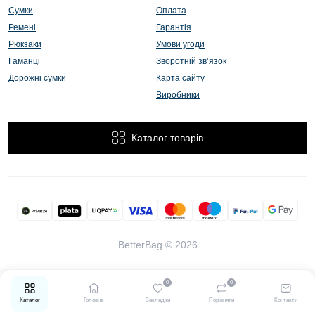
Сумки
Оплата
Ремені
Гарантія
Рюкзаки
Умови угоди
Гаманці
Зворотній зв’язок
Дорожні сумки
Карта сайту
Виробники
Каталог товарів
BetterBag © 2026
0
0
Каталог
Головна
Закладки
Порівняти
Контакти