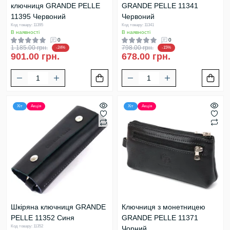
ключниця GRANDE PELLE
GRANDE PELLE 11341
11395 Червоний
Червоний
Код товару: 11395
Код товару: 11341
В наявності
В наявності
0
0
1 185.00 грн.
798.00 грн.
-24%
-15%
901.00 грн.
678.00 грн.
Хіт
Акція
Хіт
Акція
Шкіряна ключниця GRANDE
Ключниця з монетницею
PELLE 11352 Синя
GRANDE PELLE 11371
Код товару: 11352
Чорний