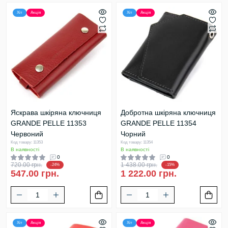
Хіт
Акція
Хіт
Акція
Яскрава шкіряна ключниця
Добротна шкіряна ключниця
GRANDE PELLE 11353
GRANDE PELLE 11354
Червоний
Чорний
Код товару: 11353
Код товару: 11354
В наявності
В наявності
0
0
720.00 грн.
1 438.00 грн.
-24%
-15%
547.00 грн.
1 222.00 грн.
Хіт
Акція
Хіт
Акція