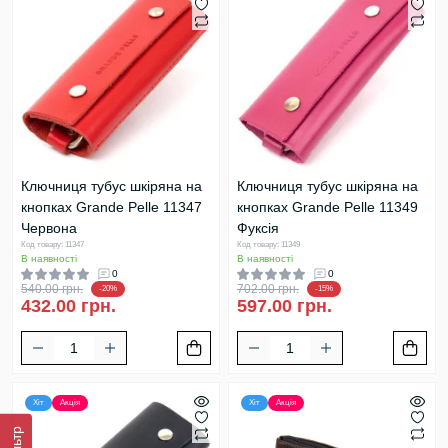
Ключниця тубус шкіряна на
Ключниця тубус шкіряна на
кнопках Grande Pelle 11347
кнопках Grande Pelle 11349
Червона
Фуксія
Код товару: 11347
Код товару: 11349
В наявності
В наявності
0
0
540.00 грн.
702.00 грн.
-20%
-15%
432.00 грн.
597.00 грн.
Хіт
Акція
Хіт
Акція
Фільтр