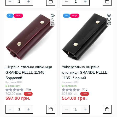
Хіт
Акція
Хіт
Акція
Шкіряна стильна ключниця
Універсальна шкіряна
GRANDE PELLE 11348
ключниця GRANDE PELLE
Бордовий
11351 Чорний
Код товару: 11348
Код товару: 11351
В наявності
В наявності
0
0
702.00 грн.
605.00 грн.
-15%
-15%
597.00 грн.
514.00 грн.