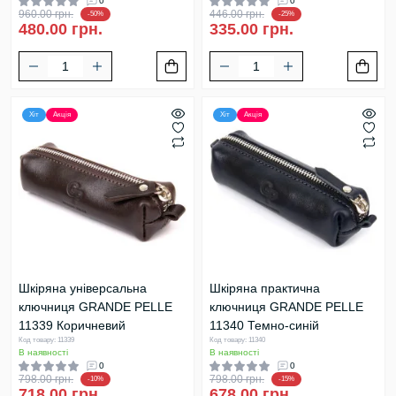
0
0
960.00 грн.
446.00 грн.
-50%
-25%
480.00 грн.
335.00 грн.
Хіт
Акція
Хіт
Акція
Шкіряна універсальна
Шкіряна практична
ключниця GRANDE PELLE
ключниця GRANDE PELLE
11339 Коричневий
11340 Темно-синій
Код товару: 11339
Код товару: 11340
В наявності
В наявності
0
0
798.00 грн.
798.00 грн.
-10%
-15%
718.00 грн.
678.00 грн.