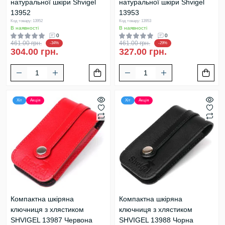
натуральної шкіри Shvigel
натуральної шкіри Shvigel
13952
13953
Код товару: 13952
Код товару: 13953
В наявності
В наявності
0
0
461.00 грн.
461.00 грн.
-34%
-29%
304.00 грн.
327.00 грн.
Хіт
Акція
Хіт
Акція
Компактна шкіряна
Компактна шкіряна
ключниця з хлястиком
ключниця з хлястиком
SHVIGEL 13987 Червона
SHVIGEL 13988 Чорна