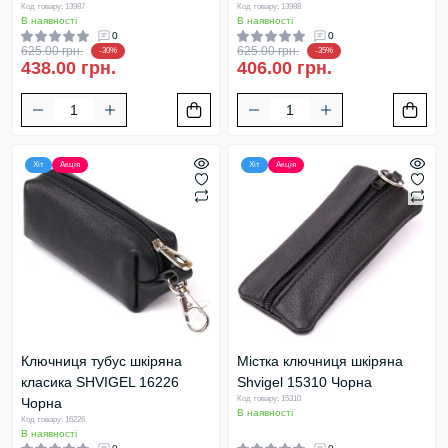
Код товару: 13987
Код товару: 13988
В наявності
В наявності
0
0
625.00 грн.
625.00 грн.
-30%
-35%
438.00 грн.
406.00 грн.
Хіт
Акція
Хіт
Акція
Ключниця тубус шкіряна
Містка ключниця шкіряна
класика SHVIGEL 16226
Shvigel 15310 Чорна
Код товару: 15310
Чорна
В наявності
Код товару: 16226
В наявності