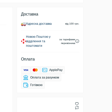
Доставка
Адресна доставка
від 100 грн.
Новою Поштою у
за тарифами
відділення та
перевізника
поштомати
Оплата
ApplePay
Оплата за рахунком
Готівкою