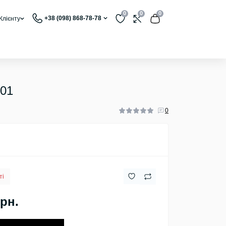
0
0
0
+38 (098) 868-78-78
Клієнту
301
0
ті
грн.