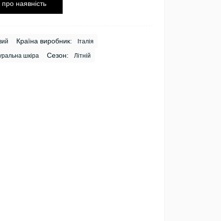
 про наявність
Країна виробник:
вий
Італія
Сезон:
ральна шкіра
Літній