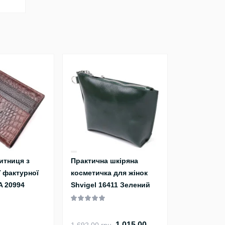
итниця з
Практична шкіряна
 фактурної
косметичка для жінок
A 20994
Shvigel 16411 Зелений
й
1 015.00
1 692.00 грн.