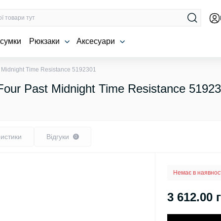
 сумки
Рюкзаки
Аксесуари
 Midnight Time Resistance 5192301
our Past Midnight Time Resistance 5192
истики
Відгуки
0
Немає в наявнос
3 612.00 