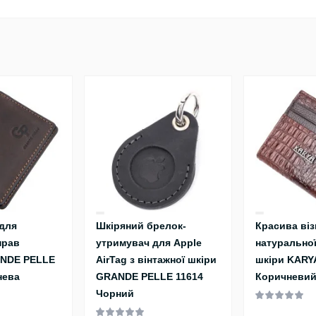
для
Шкіряний брелок-
Красива віз
прав
утримувач для Apple
натуральної
ANDE PELLE
AirTag з вінтажної шкіри
шкіри KARY
нева
GRANDE PELLE 11614
Коричневи
Чорний