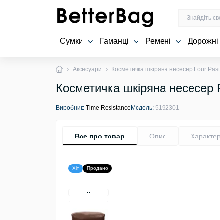
Сумки
Гаманці
Ремені
Дорожні
Аксесуари
Косметичка шкіряна несесер Four Past
Косметичка шкіряна несесер F
Виробник:
Time Resistance
Модель:
5192301
Все про товар
Опис
Характер
Хіт
Продано