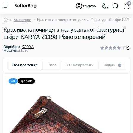
0
Клієнту
Аксесуари
Красива ключниця з натуральної фактурної шкіри KARY
Красива ключниця з натуральної фактурної
шкіри KARYA 21198 Різнокольоровий
Виробник:
KARYA
0
Модель:
21198
Все про товар
Опис
Характеристики
Відгуки
0
Хіт
Продано