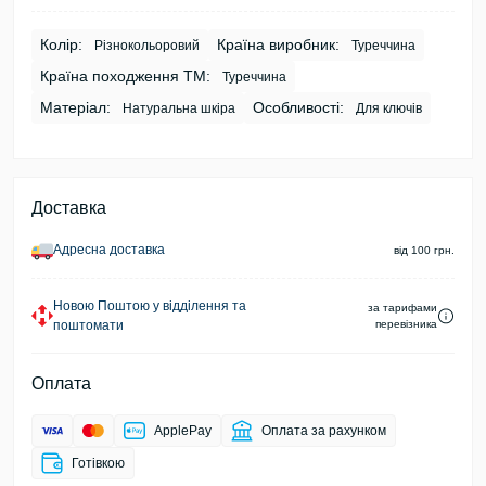
Колір:
Країна виробник:
Різнокольоровий
Туреччина
Країна походження ТМ:
Туреччина
Матеріал:
Особливості:
Натуральна шкіра
Для ключів
Доставка
Адресна доставка
від 100 грн.
Новою Поштою у відділення та
за тарифами
поштомати
перевізника
Оплата
ApplePay
Оплата за рахунком
Готівкою