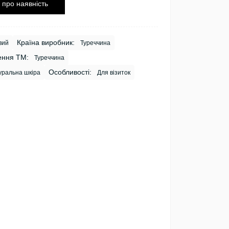
 про наявність
Країна виробник:
вий
Туреччина
ення ТМ:
Туреччина
Особливості:
ральна шкіра
Для візиток