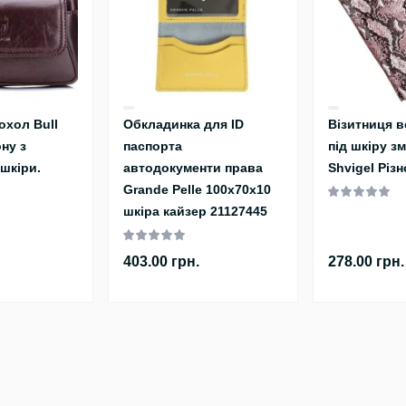
охол Bull
Обкладинка для ID
Візитниця 
ну з
паспорта
під шкіру зм
 шкіри.
автодокументи права
Shvigel Різ
Grande Pelle 100х70х10
шкіра кайзер 21127445
403.00 грн.
278.00 грн.
Популярне
Інформація
ий, 2
Аксесуари
Доставка