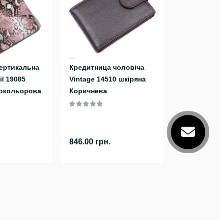
вертикальна
Кредитница чоловіча
ії 19085
Vintage 14510 шкіряна
нокольорова
Коричнева
846.00 грн.
Ми у соціальних мережах
Telegram