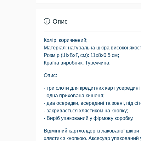
Опис
Колір: коричневий;
Матеріал: натуральна шкіра високої якост
Розмір (ШхВхГ, см): 11х8х0,5 см;
Країна виробник: Туреччина.
Опис:
- три слоти для кредитних карт усередині
- одна прихована кишеня;
- два осередки, всередині та зовні, під с
- закривається хлястиком на кнопку;
- Виріб упакований у фірмову коробку.
Відмінний картхолдер із лакованої шкіри 
хлястик з кнопкою. Аксесуар упакований 