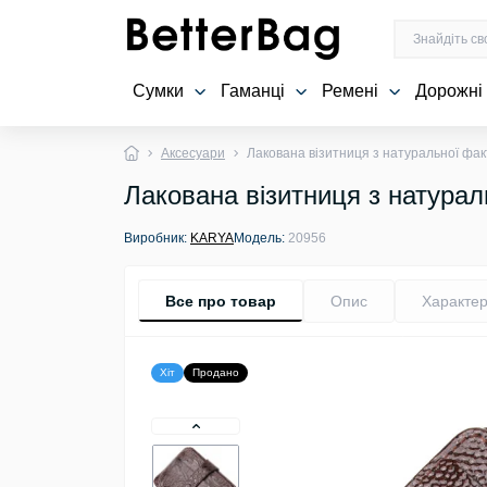
Сумки
Гаманці
Ремені
Дорожні
Аксесуари
Лакована візитниця з натуральної фа
Лакована візитниця з натура
Виробник:
KARYA
Модель:
20956
Все про товар
Опис
Характер
Хіт
Продано