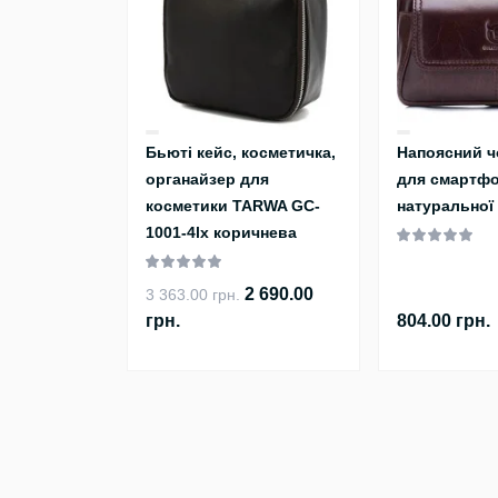
Бьюті кейс, косметичка,
Напоясний ч
органайзер для
для смартфо
косметики TARWA GC-
натуральної
1001-4lx коричнева
2 690.00
3 363.00 грн.
грн.
804.00 грн.
Телефони
Наша адреса
+38 (098) 868-78-78
м. Київ, пров. Високовольтн