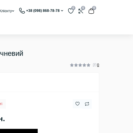
0
0
0
+38 (098) 868-78-78
Клієнту
ичневий
0
ті
н.