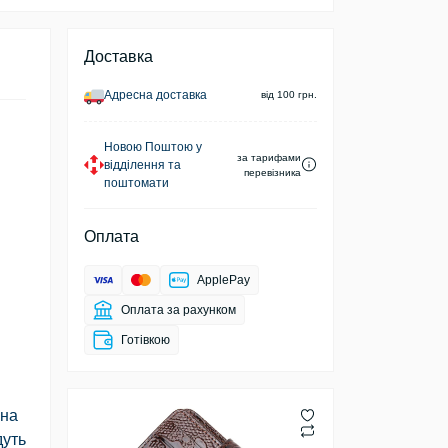
Доставка
Адресна доставка
від 100 грн.
Новою Поштою у
за тарифами
відділення та
перевізника
поштомати
Оплата
ApplePay
Оплата за рахунком
Готівкою
 на
дуть