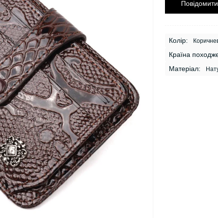
Повідомити
Колір:
Коричне
Країна походж
Матеріал:
Нату