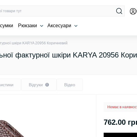
 сумки
Рюкзаки
Аксесуари
ктурної шкіри KARYA 20956 Коричневий
льної фактурної шкіри KARYA 20956 Кор
истики
Відгуки
Відео
0
Немає в наявнос
762.00 гр