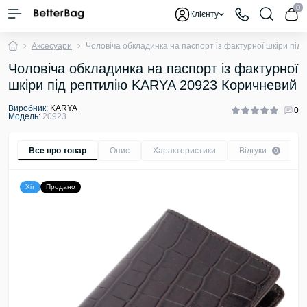
0
Клієнту
Аксесуари
Чоловіча обкладинка на паспорт із фактурної шкіри пі
Чоловіча обкладинка на паспорт із фактурної
шкіри під рептилію KARYA 20923 Коричневий
Виробник:
KARYA
0
Модель:
20923
Все про товар
Опис
Характеристики
Відгуки
0
Хіт
Продано