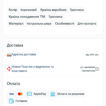
Колір:
Країна виробник:
Коричневий
Туреччина
Країна походження ТМ:
Туреччина
Матеріал:
Особливості:
Натуральна шкіра
Для паспорта
Доставка
Адресна доставка
від 100 грн.
Новою Поштою у відділення та
за тарифами
поштомати
перевізника
Оплата
ApplePay
Оплата за рахунком
Готівкою