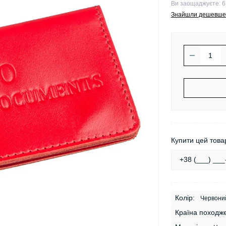
Ви заощаджуєте:
6
Знайшли дешевше
Купити цей товар
Колір:
Червони
Країна походж