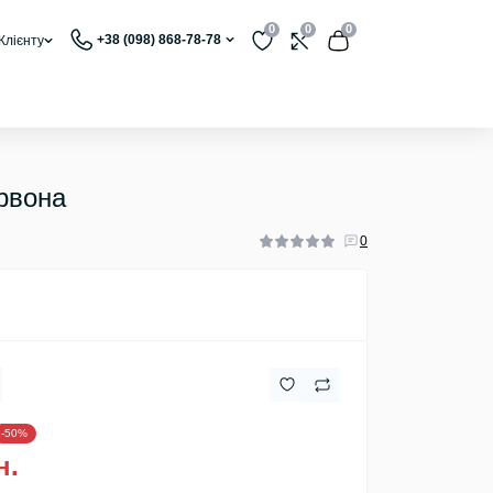
0
0
0
+38 (098) 868-78-78
Клієнту
ервона
0
-50%
н.