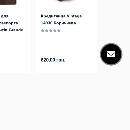
 для
Кредитница Vintage
паспорта
14930 Коричнева
нтів Grande
620.00 грн.
Ми у соціальних мережах
Telegram
Viber