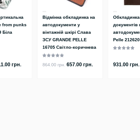
ертикальна
Відмінна обкладинка на
Обкладинка
e from punks
автодокументи у
документів 
9 Біла
вінтажній шкірі Слава
автодокуме
ЗСУ GRANDE PELLE
Pelle 212620
16705 Світло-коричнева
11.00 грн.
657.00 грн.
931.00 грн.
864.00 грн.
Популярне
Інформація
ий, 2
Аксесуари
Доставка
Сумки
Оплата
Ремені
Гарантія
Рюкзаки
Умови угоди