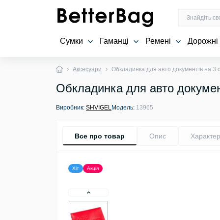
Сумки
Гаманці
Ремені
Дорожні
Аксесуари
Обкладинка для авто документів на 3 
Обкладинка для авто документ
Виробник:
SHVIGEL
Модель:
13965
Все про товар
Опис
Характер
Хіт
Акція