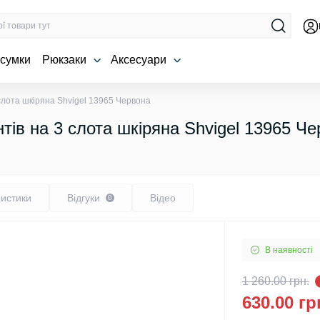
 сумки
Рюкзаки
Аксесуари
слота шкіряна Shvigel 13965 Червона
ів на 3 слота шкіряна Shvigel 13965 Ч
истики
Відгуки
Відео
0
В наявності
1 260.00 грн.
630.00 гр