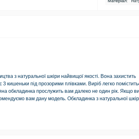
Матеріал:
Нату
цтва з натуральної шкіри найвищої якості. Вона захистить
є 3 кишеньки під прозорими плівками. Виріб легко помістить
яна обкладинка прослужить вам далеко не один рік. Якщо в
омендуємо вам дану модель. Обкладинка з натуральної шкір