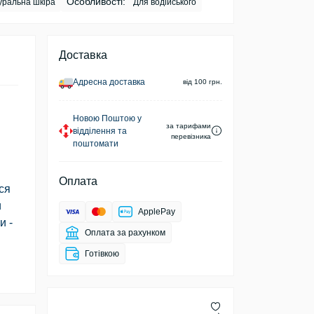
Особливості:
ральна шкіра
Для водійського
Доставка
Адресна доставка
від 100 грн.
Новою Поштою у
за тарифами
відділення та
перевізника
поштомати
Оплата
ся
и
ApplePay
и -
Оплата за рахунком
Готівкою