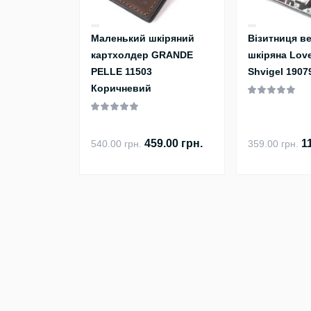
Маленький шкіряний
Візитниця в
картхолдер GRANDE
шкіряна Lov
PELLE 11503
Shvigel 1907
Коричневий
459.00 грн.
1
540.00 грн.
359.00 грн.
Телефони
Наша адреса
+38 (098) 868-78-78
м. Київ, пров. Високовольтн
E-mail
Графік роботи
info@betterbag.com.ua
Пн-Пт: с 9 до 18
Сб.: с 10 до 14