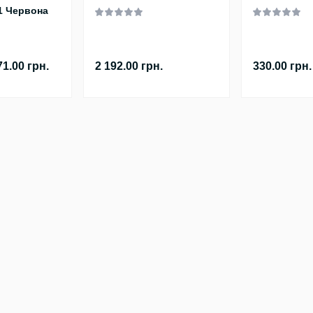
61 Червона
71.00 грн.
2 192.00 грн.
330.00 грн.
Популярне
Інформація
ий, 2
Аксесуари
Доставка
Сумки
Оплата
Ремені
Гарантія
Рюкзаки
Умови угоди
Гаманці
Зворотній зв’язок
тів
Дорожні сумки
Карта сайту
Виробники