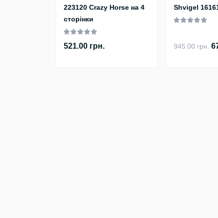
223120 Crazy Horse на 4
Shvigel 161
сторінки
521.00 грн.
6
945.00 грн.
Телефони
Наша адреса
+38 (098) 868-78-78
м. Київ, пров. Високовольтн
E-mail
Графік роботи
info@betterbag.com.ua
Пн-Пт: с 9 до 18
Сб.: с 10 до 14
Нд: вихідний
Перейти до контак