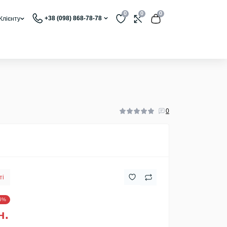
0
0
0
+38 (098) 868-78-78
Клієнту
0
ті
6%
н.