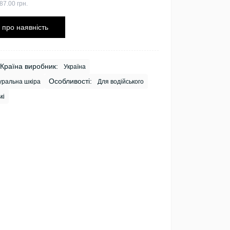
87.00 грн.
 про наявність
Країна виробник:
Україна
Особливості:
ральна шкіра
Для водійського
кі