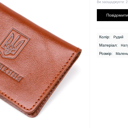
Ви заощаджуєте:
2
Повідомити
Колір:
Рудий
Матеріал:
Нату
Розмір:
Малень