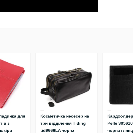
ладинка для
Косметичка несесер на
Кардхолдер
тів з
три відділення Tiding
Pelle 30561
 шкіри
tid9666LA чорна
чорна глянц