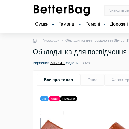
Сумки
Гаманці
Ремені
Дорожні
Аксесуари
Обкладинка для посвідчення Shvigel 
Обкладинка для посвідчення 
Виробник:
SHVIGEL
Модель:
13928
Все про товар
Опис
Характер
Хіт
Акція
Продано