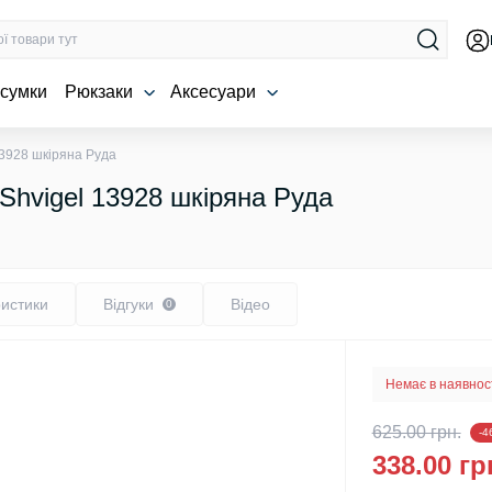
 сумки
Рюкзаки
Аксесуари
13928 шкіряна Руда
Shvigel 13928 шкіряна Руда
истики
Відгуки
Відео
0
Немає в наявнос
625.00 грн.
-4
338.00 гр