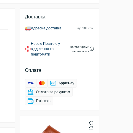
Доставка
Адресна доставка
від 100 грн.
Новою Поштою у
за тарифами
відділення та
перевізника
поштомати
Оплата
ApplePay
Оплата за рахунком
Готівкою