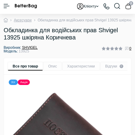
0
Клієнту
Аксесуари
Обкладинка для водійських прав Shvigel 13925 шкіряна
Обкладинка для водійських прав Shvigel
13925 шкіряна Коричнева
Виробник:
SHVIGEL
0
Модель:
13925
Все про товар
Опис
Характеристики
Відгуки
0
Хіт
Акція