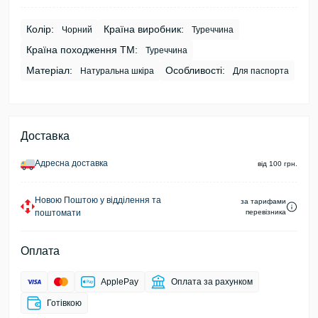
Колір:
Країна виробник:
Чорний
Туреччина
Країна походження ТМ:
Туреччина
Матеріал:
Особливості:
Натуральна шкіра
Для паспорта
Доставка
Адресна доставка
від 100 грн.
Новою Поштою у відділення та
за тарифами
поштомати
перевізника
Оплата
ApplePay
Оплата за рахунком
Готівкою