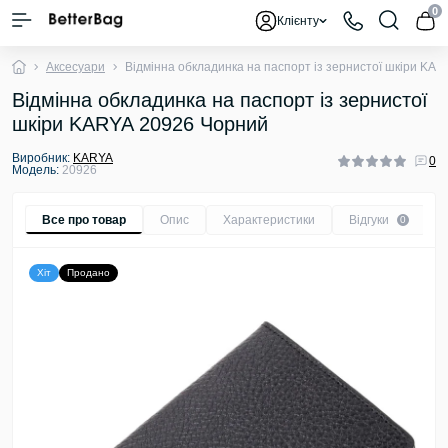
0
Клієнту
Аксесуари
Відмінна обкладинка на паспорт із зернистої шкіри KA
Відмінна обкладинка на паспорт із зернистої
шкіри KARYA 20926 Чорний
Виробник:
KARYA
0
Модель:
20926
Все про товар
Опис
Характеристики
Відгуки
0
Хіт
Продано