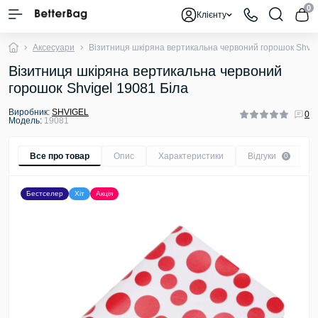
0
Клієнту
Аксесуари
Візитниця шкіряна вертикальна червоний горошок Shvig
Візитниця шкіряна вертикальна червоний
горошок Shvigel 19081 Біла
Виробник:
SHVIGEL
0
Модель:
19081
Все про товар
Опис
Характеристики
Відгуки
0
Бестселер
Хіт
Акція