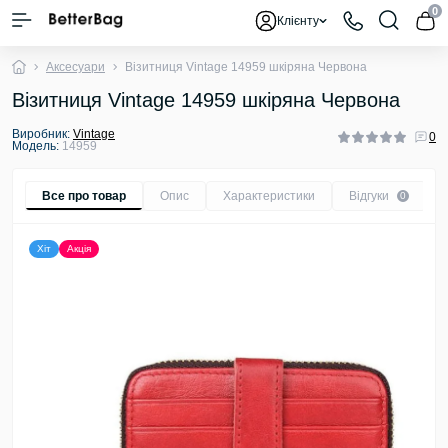
0
Клієнту
Аксесуари
Візитниця Vintage 14959 шкіряна Червона
Візитниця Vintage 14959 шкіряна Червона
Виробник:
Vintage
0
Модель:
14959
Все про товар
Опис
Характеристики
Відгуки
0
Хіт
Акція