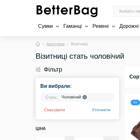
Сумки
Гаманці
Ремені
Дорожні
Аксесуари
Візитниці
Візитниці стать чоловічий
Фільтр
Сор
Ви вибрали:
Чоловічий
Стать:
Хіт
Скасувати
Уточнити
ЦІНА