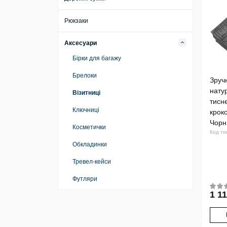
Рюкзаки
Аксесуари
Бірки для багажу
Брелоки
Зруч
нату
Візитниці
тисн
Ключниці
крок
Чорн
Косметички
Код то
Обкладинки
Тревел-кейси
Футляри
1 11