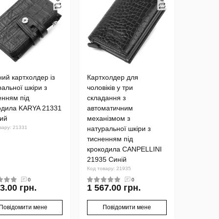
ний картхолдер із
Картхолдер для
ральної шкіри з
чоловіків у три
енням під
складання з
одила KARYA 21331
автоматичним
ий
механізмом з
вару: 21331
натуральної шкіри з
тисненням під
крокодила CANPELLINI
21935 Синій
Код товару: 21935
0
0
3.00 грн.
1 567.00 грн.
Повідомити мене
Повідомити мене