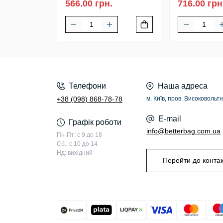
566.00 грн.
716.00 грн
Телефони
Наша адреса
+38 (098) 868-78-78
м. Київ, пров. Високовольтн
E-mail
Графік роботи
info@betterbag.com.ua
Пн-Пт: с 9 до 18
Сб.: с 10 до 14
Нд: вихідний
Перейти до контак