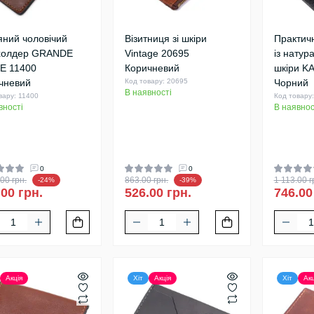
яний чоловічий
Візитниця зі шкіри
Практич
холдер GRANDE
Vintage 20695
із натур
E 11400
Коричневий
шкіри K
чневий
Код товару: 20695
Чорний
В наявності
вару: 11400
Код товару
вності
В наявнос
0
0
00 грн.
863.00 грн.
1 113.00 г
-24%
-39%
.00 грн.
526.00 грн.
746.00
Акція
Хіт
Акція
Хіт
Акц