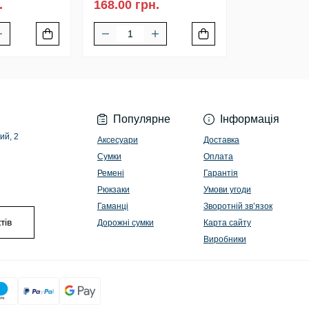
.
168.00 грн.
Популярне
Інформація
ий, 2
Аксесуари
Доставка
Сумки
Оплата
Ремені
Гарантія
Рюкзаки
Умови угоди
Гаманці
Зворотній зв’язок
тів
Дорожні сумки
Карта сайту
Виробники