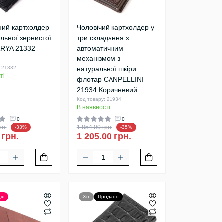
ний картхолдер
Чоловічий картхолдер у
альної зернистої
три складання з
ARYA 21332
автоматичним
механізмом з
: 21332
натуральної шкіри
ті
флотар CANPELLINI
21934 Коричневий
Код товару: 21934
В наявності
0
0
рн.
1 854.00 грн.
-33%
-35%
 грн.
1 205.00 грн.
ія
Хіт
Продано