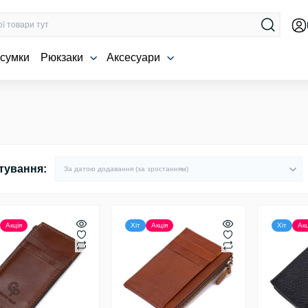
 сумки
Рюкзаки
Аксесуари
тування:
Акція
Хіт
Акція
Хіт
Акц