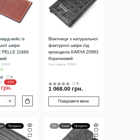
кард-кейс із
Візитниця з натуральної
ної шкіри
фактурної шкіри під
 PELLE 11666
крокодила KARYA 20983
вий
Коричневий
: 11666
Код товару: 20983
ті
0
.
-15%
0
 грн.
1 068.00 грн.
Повідомити мене
ія
Продано
Хіт
Акція
Продано