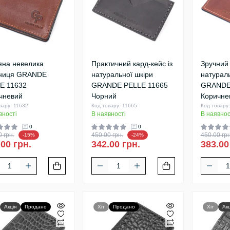
яна невелика
Практичний кард-кейс із
Зручний 
тниця GRANDE
натуральної шкіри
натураль
E 11632
GRANDE PELLE 11665
GRANDE
чневий
Чорний
Коричне
вару: 11632
Код товару: 11665
Код товару
вності
В наявності
В наявнос
0
0
 грн.
450.00 грн.
450.00 грн
-15%
-24%
.00 грн.
342.00 грн.
383.00
Акція
Продано
Хіт
Продано
Хіт
Акц