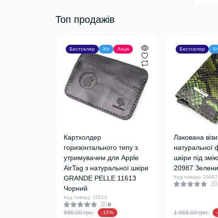
Топ продажів
Бестселер
Хіт
Акція
Бестселер
Хі
Картхолдер
Лакована візи
горизонтального типу з
натуральної 
утримувачем для Apple
шкіри під зм
AirTag з натуральної шкіри
20987 Зелен
GRANDE PELLE 11613
Код товару: 20987
Чорний
Код товару: 11613
0
666.00 грн.
1 068.00 грн.
-15%