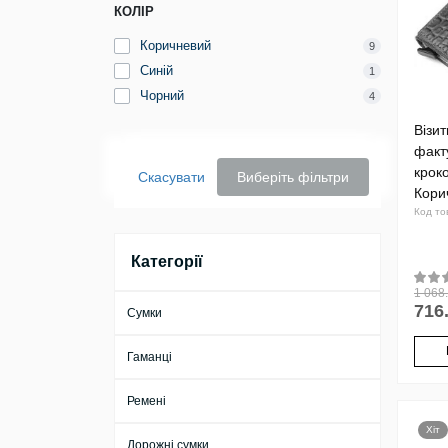
КОЛІР
Коричневий
9
Синій
1
Чорний
4
Візи
факт
крок
Скасувати
Виберіть фільтри
Кори
Код то
Категорії
1 068.
716
Сумки
Гаманці
Ремені
Хіт
Дорожні сумки