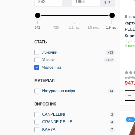
-
грн.
Шкір
карт
342
720
1,1 тис.
1,5 тис.
1,9 тис.
PELL
Кори
Код то
СТАТЬ
В ная
Жіночий
+33
Унісекс
+132
Чоловічий
1 246.
МАТЕРІАЛ
947
Натуральна шкіра
14
ВИРОБНИК
CANPELLINI
2
Хіт
GRANDE PELLE
4
KARYA
7