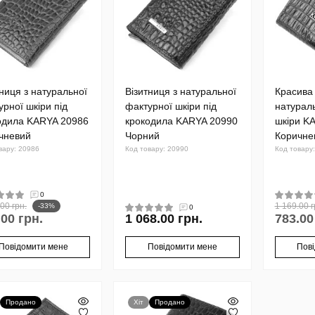
тниця з натуральної
Візитниця з натуральної
Красива 
урної шкіри під
фактурної шкіри під
натурал
одила KARYA 20986
крокодила KARYA 20990
шкіри K
чневий
Чорний
Коричне
вару: 20986
Код товару: 20990
Код товару
0
00 грн.
1 169.00 г
-33%
0
.00 грн.
1 068.00 грн.
783.00
Повідомити мене
Повідомити мене
Пов
Продано
Хіт
Продано