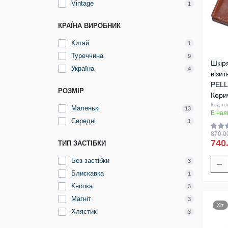
Vintage
1
КРАЇНА ВИРОБНИК
Китай
1
Туреччина
9
Шкір
Україна
4
візи
PELL
РОЗМІР
Кори
Код то
Маленькі
13
В ная
Середні
1
870.00
740
ТИП ЗАСТІБКИ
Без застібки
3
Блискавка
1
Кнопка
3
Магніт
3
Хіт
Хлястик
3