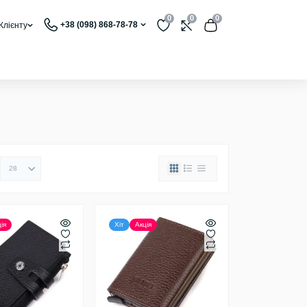
0
0
0
+38 (098) 868-78-78
Клієнту
ія
Хіт
Акція