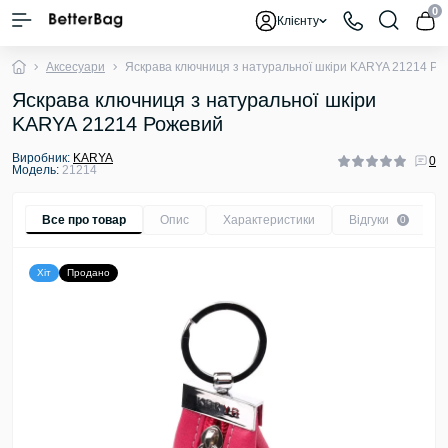
0
Клієнту
Аксесуари
Яскрава ключниця з натуральної шкіри KARYA 21214 Ро
Яскрава ключниця з натуральної шкіри
KARYA 21214 Рожевий
Виробник:
KARYA
0
Модель:
21214
Все про товар
Опис
Характеристики
Відгуки
0
Хіт
Продано