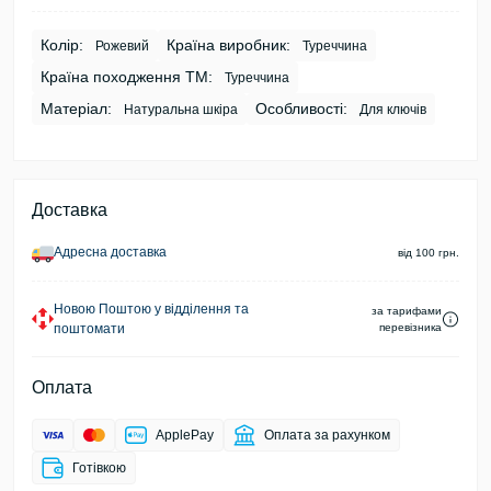
Колір:
Країна виробник:
Рожевий
Туреччина
Країна походження ТМ:
Туреччина
Матеріал:
Особливості:
Натуральна шкіра
Для ключів
Доставка
Адресна доставка
від 100 грн.
Новою Поштою у відділення та
за тарифами
поштомати
перевізника
Оплата
ApplePay
Оплата за рахунком
Готівкою