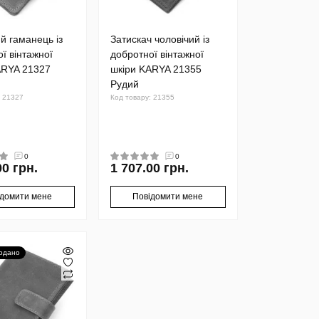
й гаманець із
Затискач чоловічий із
ї вінтажної
добротної вінтажної
ARYA 21327
шкіри KARYA 21355
Рудий
: 21327
Код товару: 21355
0
0
00 грн.
1 707.00 грн.
ідомити мене
Повідомити мене
одано