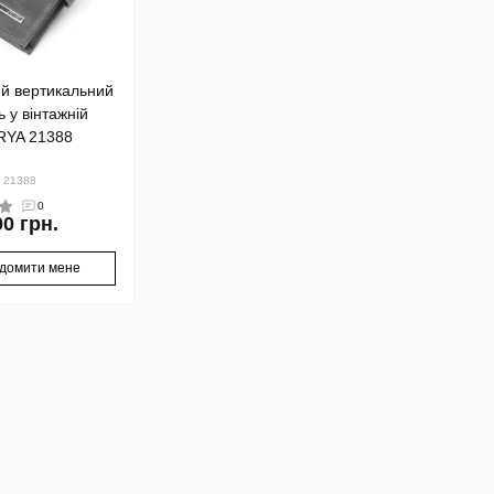
ий вертикальний
 у вінтажній
ARYA 21388
: 21388
0
00 грн.
ідомити мене