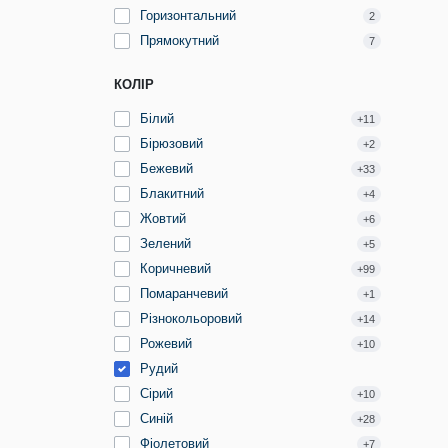
Горизонтальний
2
Прямокутний
7
КОЛІР
Білий
+11
Бірюзовий
+2
Бежевий
+33
Блакитний
+4
Жовтий
+6
Зелений
+5
Коричневий
+99
Помаранчевий
+1
Різнокольоровий
+14
Рожевий
+10
Рудий
Сірий
+10
Синій
+28
Фіолетовий
+7