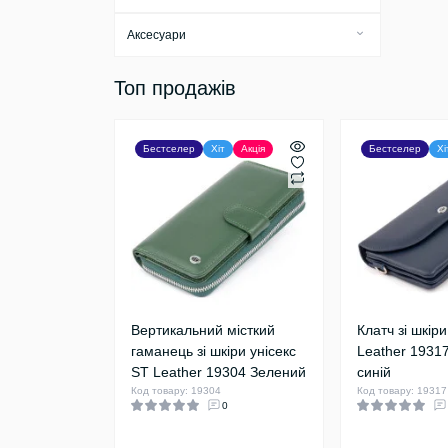
Аксесуари
Бірки для багажу
Топ продажів
Брелоки
Візитниці
Бестселер
Хіт
Акція
Бестселер
Хі
Ключниці
Косметички
Обкладинки
Тревел-кейси
Футляри
Вертикальний місткий
Клатч зі шкір
гаманець зі шкіри унісекс
Leather 1931
ST Leather 19304 Зелений
синій
Код товару: 19304
Код товару: 19317
0