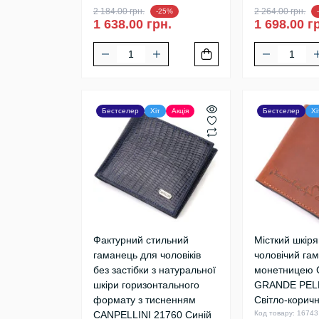
2 184.00 грн.
2 264.00 грн.
-25%
1 638.00 грн.
1 698.00 г
Бестселер
Хіт
Акція
Бестселер
Хі
Фактурний стильний
Місткий шкір
гаманець для чоловіків
чоловічий га
без застібки з натуральної
монетницею 
шкіри горизонтального
GRANDE PEL
формату з тисненням
Світло-корич
CANPELLINI 21760 Синій
Код товару: 16743