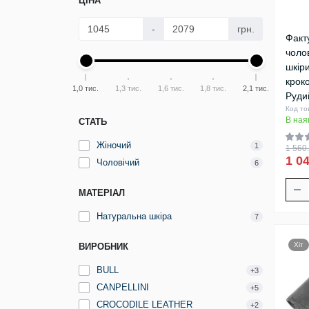
ЦІНА
-
грн.
Факт
чолов
шкір
крок
1,0 тис.
1,3 тис.
1,6 тис.
1,8 тис.
2,1 тис.
Руди
Код то
В ная
СТАТЬ
Жіночий
1
1 560.
1 04
Чоловічий
6
МАТЕРІАЛ
Натуральна шкіра
7
Хіт
ВИРОБНИК
BULL
+3
CANPELLINI
+5
CROCODILE LEATHER
+2