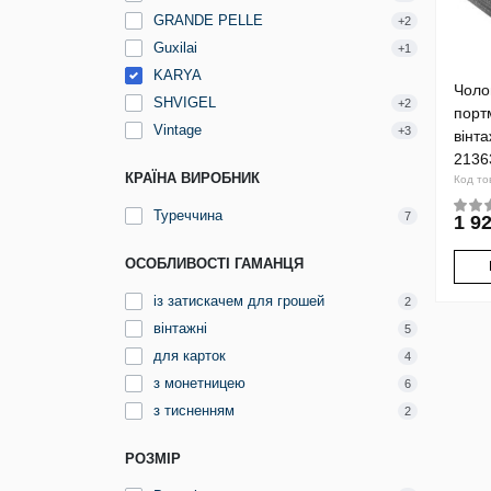
GRANDE PELLE
+2
Guxilai
+1
KARYA
Чоло
SHVIGEL
+2
порт
Vintage
+3
вінт
2136
КРАЇНА ВИРОБНИК
Код то
Туреччина
7
1 92
ОСОБЛИВОСТІ ГАМАНЦЯ
із затискачем для грошей
2
вінтажні
5
для карток
4
з монетницею
6
з тисненням
2
РОЗМІР