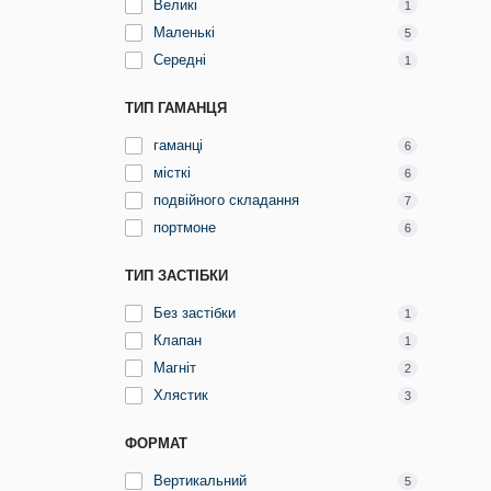
Великі
1
Маленькі
5
Середні
1
ТИП ГАМАНЦЯ
гаманці
6
місткі
6
подвійного складання
7
портмоне
6
ТИП ЗАСТІБКИ
Без застібки
1
Клапан
1
Магніт
2
Хлястик
3
ФОРМАТ
Вертикальний
5