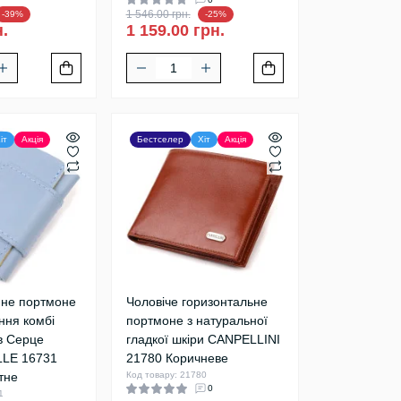
1 546.00 грн.
-39%
-25%
н.
1 159.00 грн.
іт
Акція
Бестселер
Хіт
Акція
яне портмоне
Чоловіче горизонтальне
ння комбі
портмоне з натуральної
в Серце
гладкої шкіри CANPELLINI
LE 16731
21780 Коричневе
тне
Код товару: 21780
0
1