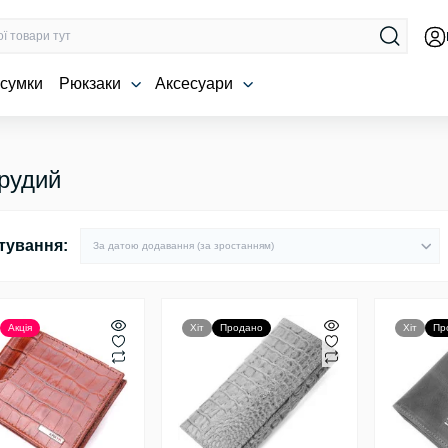
 сумки
Рюкзаки
Аксесуари
 рудий
тування:
Акція
Хіт
Продано
Хіт
Пр