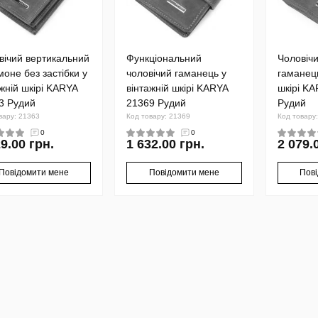
вічий вертикальний
Функціональний
Чоловіч
моне без застібки у
чоловічий гаманець у
гаманець
ажній шкірі KARYA
вінтажній шкірі KARYA
шкірі K
3 Рудий
21369 Рудий
Рудий
вару: 21363
Код товару: 21369
Код товару
0
0
9.00 грн.
1 632.00 грн.
2 079.
Повідомити мене
Повідомити мене
Пов