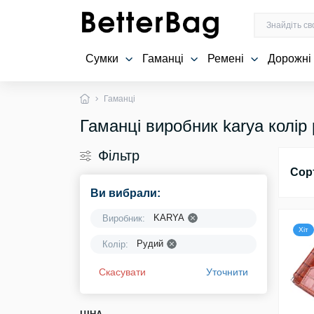
Сумки
Гаманці
Ремені
Дорожні
Гаманці
Гаманці виробник karya колір
Фільтр
Сор
Ви вибрали:
KARYA
Виробник:
Хіт
Рудий
Колір:
Скасувати
Уточнити