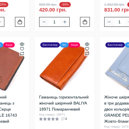
600.00 грн.
1 362.00 грн.
-25%
-30%
рн.
420.00 грн.
831.00 гр
т
Акція
Бестселер
Хіт
Акція
Бестселер
Х
яний
Гаманець горизонтальний
Жіноче шкір
манець з
жіночий шкіряний BALIYA
в три додава
Серце
18971 Помаранчевий
двох кольорі
LE 16743
Код товару: 18971
GRANDE PEL
0
невий
Жовто-блаки
Код товару: 1673