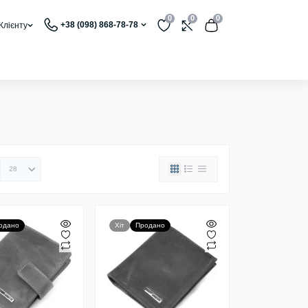
0
0
0
+38 (098) 868-78-78
Клієнту
одано
Хіт
Продано