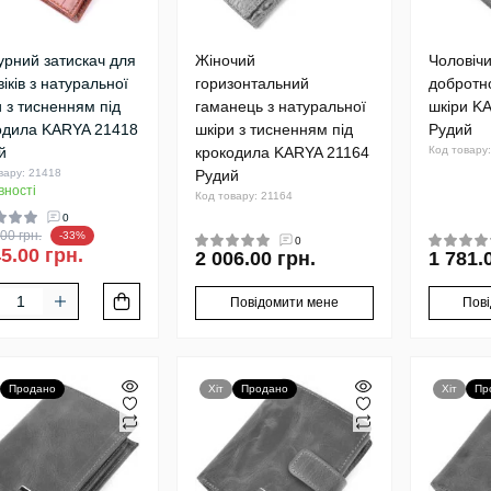
урний затискач для
Жіночий
Чоловічи
іків з натуральної
горизонтальний
добротно
и з тисненням під
гаманець з натуральної
шкіри K
одила KARYA 21418
шкіри з тисненням під
Рудий
й
крокодила KARYA 21164
Код товару
вару: 21418
Рудий
вності
Код товару: 21164
0
00 грн.
-33%
0
5.00 грн.
2 006.00 грн.
1 781.
Повідомити мене
Пов
Продано
Хіт
Продано
Хіт
Пр