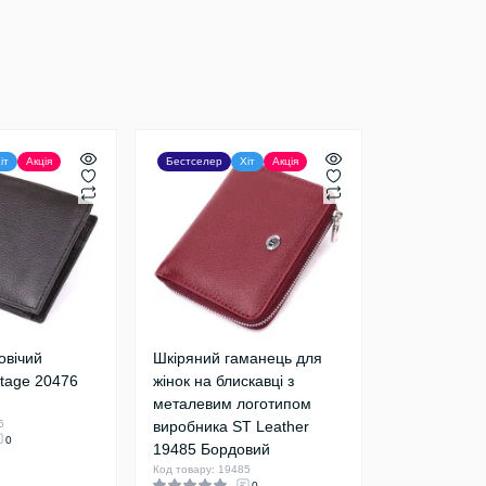
іт
Акція
Бестселер
Хіт
Акція
овічий
Шкіряний гаманець для
ntage 20476
жінок на блискавці з
металевим логотипом
6
виробника ST Leather
0
19485 Бордовий
Код товару: 19485
0