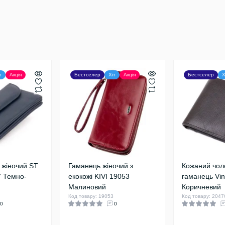
т
Акція
Бестселер
Хіт
Акція
Бестселер
Х
и жіночий ST
Гаманець жіночий з
Кожаний чол
7 Темно-
екокожі KIVI 19053
гаманець Vi
Малиновий
Коричневий
Код товару: 19053
Код товару: 2047
0
0