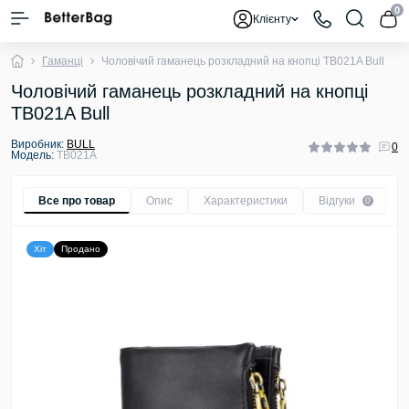
0
Клієнту
Гаманці
Чоловічий гаманець розкладний на кнопці TB021A Bull
Чоловічий гаманець розкладний на кнопці
TB021A Bull
Виробник:
BULL
0
Модель:
TB021A
Все про товар
Опис
Характеристики
Відгуки
0
Хіт
Продано