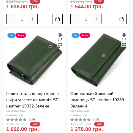
2 184.00 грн.
2 058.00 грн.
-25%
-25%
1 638.00 грн.
1 544.00 грн.
Хіт
Акція
Хіт
Акція
Горизонтальне портмоне зі
Оригінальний жіночий
шкіри унісекс на магніті ST
гаманець ST Leather 19389
Leather 19332 Зелене
Зелений
Код товару: 19332
Код товару: 19389
В наявності
В наявності
0
0
1 360.00 грн.
1 838.00 грн.
-25%
-25%
1 020.00 грн.
1 378.00 грн.