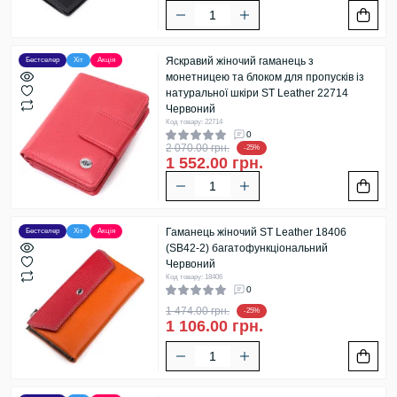
Яскравий жіночий гаманець з
Бестселер
Хіт
Акція
монетницею та блоком для пропусків із
натуральної шкіри ST Leather 22714
Червоний
Код товару: 22714
0
2 070.00 грн.
-25%
1 552.00 грн.
Гаманець жіночий ST Leather 18406
Бестселер
Хіт
Акція
(SB42-2) багатофункціональний
Червоний
Код товару: 18406
0
1 474.00 грн.
-25%
1 106.00 грн.