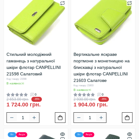
Стильний молодіжний
Вертикальне яскраве
гаманець з натуральної
портмоне з монетницею на
шкіри флотар CANPELLINI
блискавці з натуральної
21598 Салатовий
шкіри флотар CANPELLINI
Код товару: 21598
21603 Салатове
В наявності
Код товару: 21603
В наявності
0
0
2 653.00 грн.
2 930.00 грн.
-35%
-35%
1 724.00 грн.
1 904.00 грн.
Хіт
Акція
Хіт
Акція