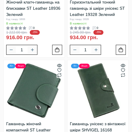
Жіночий клатч-гаманець на
Горизонтальний тонкий
блискавки ST Leather 18936
гаманець зі шкіри унісекс ST
Зелений
Leather 19328 Зелений
Код товару: 18936
Код товару: 19328
В наявності
В наявності
0
0
1 222.00 грн.
1 245.00 грн.
-25%
-25%
916.00 грн.
934.00 грн.
Хіт
Акція
Хіт
Акція
Гаманець жіночий
Гаманець унісекс з вінтажної
компактний ST Leather
шкіри SHVIGEL 16168