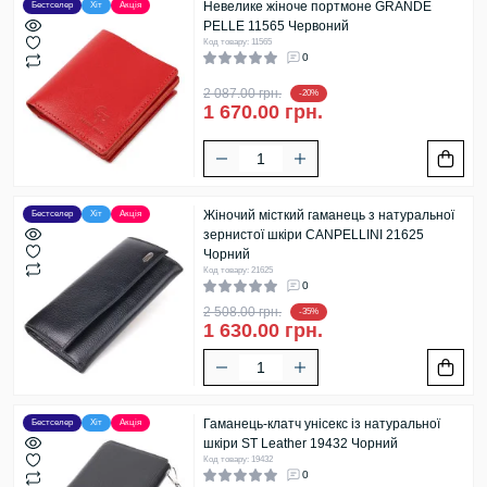
Невелике жіноче портмоне GRANDE
Бестселер
Хіт
Акція
PELLE 11565 Червоний
Код товару: 11565
0
2 087.00 грн.
-20%
1 670.00 грн.
Жіночий місткий гаманець з натуральної
Бестселер
Хіт
Акція
зернистої шкіри CANPELLINI 21625
Чорний
Код товару: 21625
0
2 508.00 грн.
-35%
1 630.00 грн.
Гаманець-клатч унісекс із натуральної
Бестселер
Хіт
Акція
шкіри ST Leather 19432 Чорний
Код товару: 19432
0