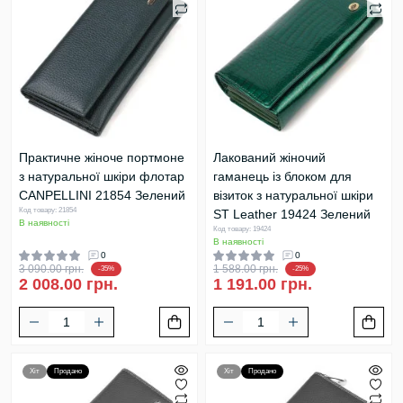
Практичне жіноче портмоне
Лакований жіночий
з натуральної шкіри флотар
гаманець із блоком для
CANPELLINI 21854 Зелений
візиток з натуральної шкіри
Код товару: 21854
ST Leather 19424 Зелений
В наявності
Код товару: 19424
В наявності
0
0
3 090.00 грн.
1 588.00 грн.
-35%
-25%
2 008.00 грн.
1 191.00 грн.
Хіт
Продано
Хіт
Продано