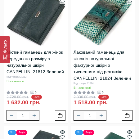
Фільтр
Місткий гаманець для жінок
Лакований гаманець для
середнього розміру з
жінок із натуральної
натуральної шкіри
фактурної шкіри з
CANPELLINI 21812 Зелений
тисненням під рептилію
Код товару: 21812
CANPELLINI 21824 Зелений
В наявності
Код товару: 21824
В наявності
0
0
2 720.00 грн.
2 336.00 грн.
-40%
-35%
1 632.00 грн.
1 518.00 грн.
Хіт
Акція
Хіт
Акція