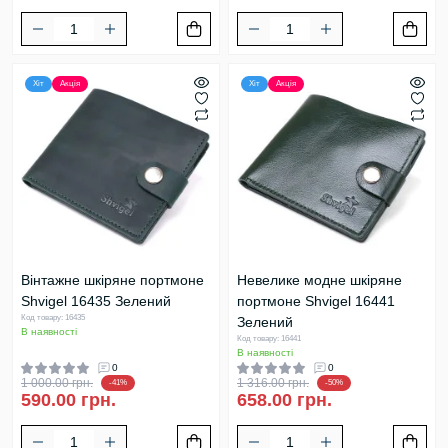
Хіт
Акція
Хіт
Акція
Вінтажне шкіряне портмоне
Невелике модне шкіряне
Shvigel 16435 Зелений
портмоне Shvigel 16441
Код товару: 16435
Зелений
В наявності
Код товару: 16441
В наявності
0
0
1 000.00 грн.
1 316.00 грн.
-41%
-50%
590.00 грн.
658.00 грн.