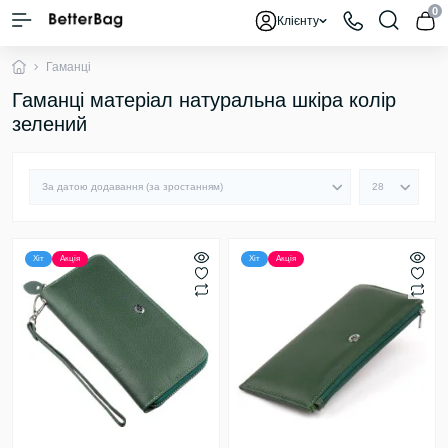
0
Клієнту
Гаманці
Гаманці матеріал натуральна шкіра колір
зелений
Хіт
Акція
Хіт
Акція