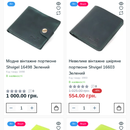
Хіт
Хіт
Акція
Модне вінтажне портмоне
Невелике вінтажне шкіряне
Shvigel 16498 Зелений
портмоне Shvigel 16603
Код товару: 16498
Зелений
В наявності
Код товару: 16603
В наявності
0
1 025.00 грн.
0
-46%
1 000.00 грн.
554.00 грн.
Хіт
Акція
Хіт
Акція