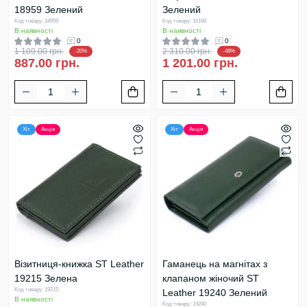
18959 Зелений
Зелений
Код товару: 18959
Код товару: 16168
В наявності
В наявності
0
0
1 109.00 грн.
2 310.00 грн.
-20%
-48%
887.00 грн.
1 201.00 грн.
Хіт
Акція
Хіт
Акція
Візитниця-книжка ST Leather
Гаманець на магнітах з
19215 Зелена
клапаном жіночий ST
Код товару: 19215
Leather 19240 Зелений
В наявності
Код товару: 19240