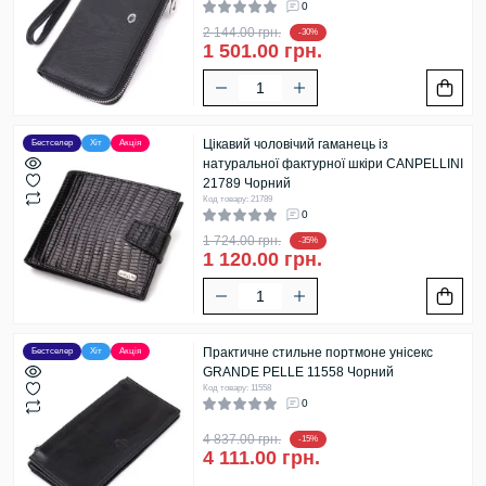
0
2 144.00 грн.
-30%
1 501.00 грн.
Цікавий чоловічий гаманець із
Бестселер
Хіт
Акція
натуральної фактурної шкіри CANPELLINI
21789 Чорний
Код товару: 21789
0
1 724.00 грн.
-35%
1 120.00 грн.
Практичне стильне портмоне унісекс
Бестселер
Хіт
Акція
GRANDE PELLE 11558 Чорний
Код товару: 11558
0
4 837.00 грн.
-15%
4 111.00 грн.