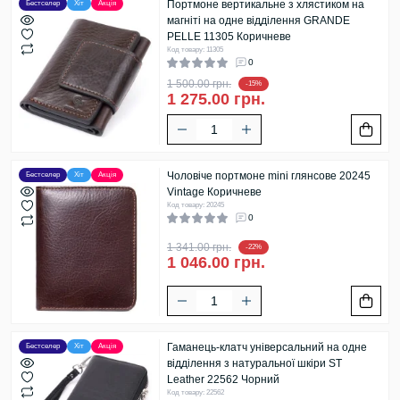
Портмоне вертикальне з хлястиком на
Бестселер
Хіт
Акція
магніті на одне відділення GRANDE
PELLE 11305 Коричневе
Код товару: 11305
0
1 500.00 грн.
-15%
1 275.00 грн.
Чоловіче портмоне mini глянсове 20245
Бестселер
Хіт
Акція
Vintage Коричневе
Код товару: 20245
0
1 341.00 грн.
-22%
1 046.00 грн.
Гаманець-клатч універсальний на одне
Бестселер
Хіт
Акція
відділення з натуральної шкіри ST
Leather 22562 Чорний
Код товару: 22562