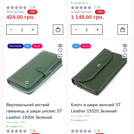
В наявності
0
0
565.00 грн.
1 530.00 грн.
-25%
-25%
424.00 грн.
1 148.00 грн.
Бестселер
Хіт
Акція
Хіт
Акція
Вертикальний місткий
Клатч зі шкіри жіночий ST
гаманець зі шкіри унісекс ST
Leather 19320 Зелений
Код товару: 19320
Leather 19304 Зелений
В наявності
Код товару: 19304
В наявності
0
0