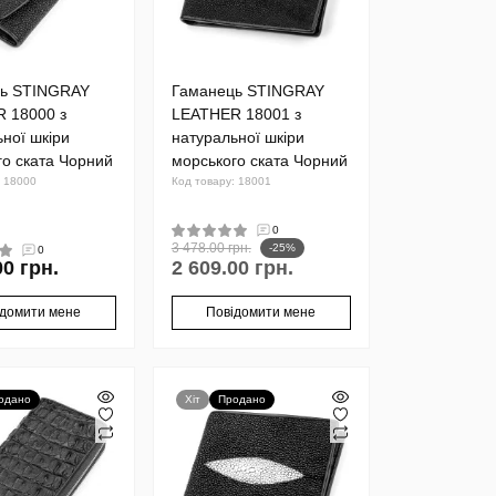
ь STINGRAY
Гаманець STINGRAY
 18000 з
LEATHER 18001 з
ної шкіри
натуральної шкіри
го ската Чорний
морського ската Чорний
: 18000
Код товару: 18001
0
3 478.00 грн.
-25%
0
00 грн.
2 609.00 грн.
ідомити мене
Повідомити мене
одано
Хіт
Продано