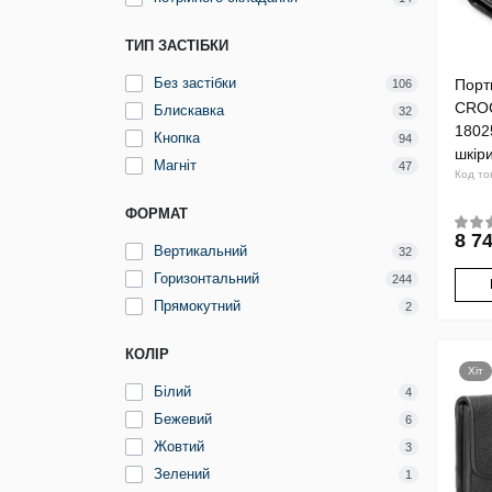
ТИП ЗАСТІБКИ
Без застібки
Порт
106
CRO
Блискавка
32
1802
Кнопка
94
шкір
Магніт
47
Код то
ФОРМАТ
8 74
Вертикальний
32
Горизонтальний
244
Прямокутний
2
КОЛІР
Хіт
Білий
4
Бежевий
6
Жовтий
3
Зелений
1