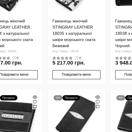
нець жіночий
Гаманець жіночий
Гаманец
NGRAY LEATHER
STINGRAY LEATHER
STINGR
4 з натуральної
18035 з натуральної
18038 з 
и морського ската
шкіри морського ската
шкіри мо
ий
Бежевий
Чорний
вару: 18034
Код товару: 18035
Код товару
0
0
7.00 грн.
5 217.00 грн.
3 948.
Повідомити мене
Повідомити мене
Пов
Продано
Хіт
Продано
Хіт
Пр