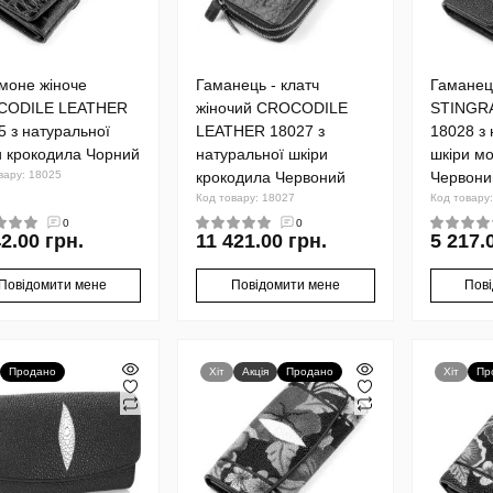
моне жіноче
Гаманець - клатч
Гаманец
CODILE LEATHER
жіночий CROCODILE
STINGR
5 з натуральної
LEATHER 18027 з
18028 з 
и крокодила Чорний
натуральної шкіри
шкіри мо
вару: 18025
крокодила Червоний
Червони
Код товару: 18027
Код товару
0
0
2.00 грн.
11 421.00 грн.
5 217.
Повідомити мене
Повідомити мене
Пов
Продано
Хіт
Акція
Продано
Хіт
Пр