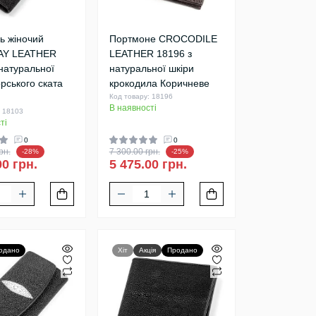
ь жіночий
Портмоне CROCODILE
AY LEATHER
LEATHER 18196 з
натуральної
натуральної шкіри
рського ската
крокодила Коричневе
Код товару: 18196
В наявності
: 18103
ті
0
0
рн.
7 300.00 грн.
-28%
-25%
00 грн.
5 475.00 грн.
одано
Хіт
Акція
Продано