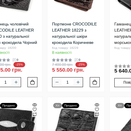
нець чоловічий
Портмоне CROCODILE
Гаманец
CODILE LEATHER
LEATHER 18229 з
LEATHER
0 з натуральної
натуральної шкіри
натураль
и крокодила Чорний
крокодила Коричневе
морсько
вару: 18200
Код товару: 18229
Код товару
вності
В наявності
0
0
00 грн.
7 400.00 грн.
-25%
-25%
5.00 грн.
5 550.00 грн.
5 640.
Пов
Продано
Хіт
Продано
Хіт
Пр