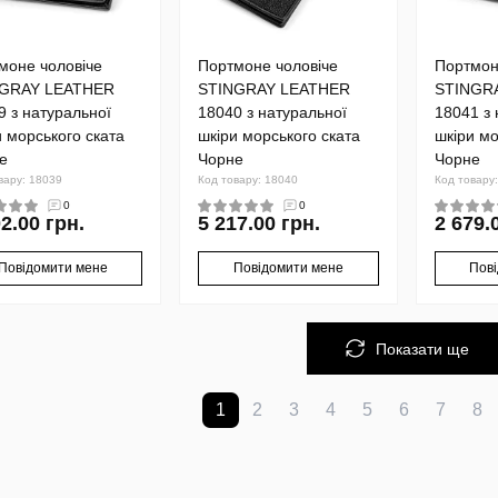
моне чоловіче
Портмоне чоловіче
Портмон
NGRAY LEATHER
STINGRAY LEATHER
STINGR
9 з натуральної
18040 з натуральної
18041 з 
и морського ската
шкіри морського ската
шкіри мо
е
Чорне
Чорне
вару: 18039
Код товару: 18040
Код товару
0
0
2.00 грн.
5 217.00 грн.
2 679.
Повідомити мене
Повідомити мене
Пов
Показати ще
1
2
3
4
5
6
7
8