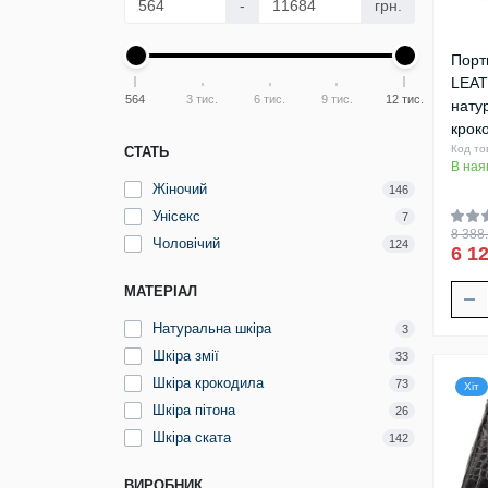
-
грн.
Порт
LEAT
564
3 тис.
6 тис.
9 тис.
12 тис.
нату
крок
Код то
СТАТЬ
В ная
Жіночий
146
Унісекс
7
8 388.
Чоловічий
124
6 12
МАТЕРІАЛ
Натуральна шкіра
3
Шкіра змії
33
Шкіра крокодила
73
Хіт
Шкіра пітона
26
Шкіра ската
142
ВИРОБНИК