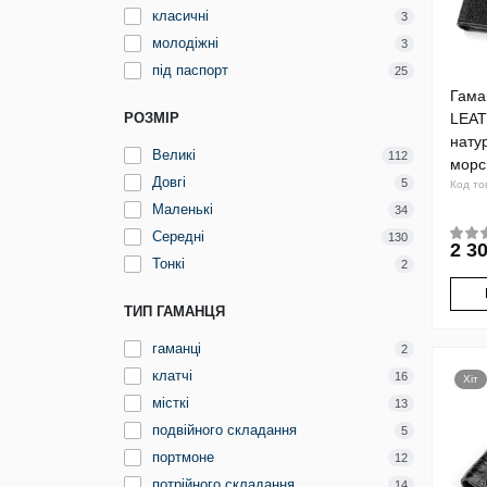
класичні
3
молодіжні
3
під паспорт
25
Гама
РОЗМІР
LEAT
нату
Великі
112
морс
Довгі
5
Код то
Маленькі
34
Середні
130
2 30
Тонкі
2
ТИП ГАМАНЦЯ
гаманці
2
клатчі
16
Хіт
місткі
13
подвійного складання
5
портмоне
12
потрійного складання
14