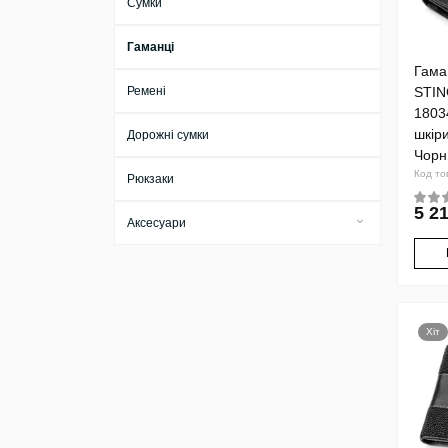
Сумки
Гаманці
Гама
Ремені
STI
1803
шкір
Дорожні сумки
Чорн
Код то
Рюкзаки
5 21
Аксесуари
Бірки для багажу
Брелоки
Візитниці
Хіт
Ключниці
Косметички
Обкладинки