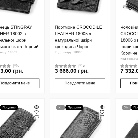
нець STINGRAY
Портмоне CROCODILE
Чоловічи
HER 18002 з
LEATHER 18005 з
CROCOD
ральної шкіри
натуральної шкіри
18006 з 
ького ската Чорний
крокодила Чорне
шкіри к
вару: 18002
Код товару: 18005
Коричне
Код товару
0
0
3.00 грн.
3 666.00 грн.
7 332.
Повідомити мене
Повідомити мене
Пов
Продано
Хіт
Продано
Хіт
Пр