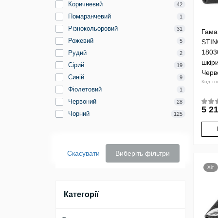
Коричневий
42
Помаранчевий
1
Різнокольоровий
31
Гама
Рожевий
5
STI
1803
Рудий
2
шкір
Сірий
19
Черв
Синій
9
Код то
Фіолетовий
1
Червоний
28
5 21
Чорний
125
Скасувати
Виберіть фільтри
Хіт
Категорії