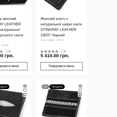
ь жіночий
Жіночий клатч з
AY LEATHER
натуральної шкіри ската
натуральної
STINGRAY LEATHER
рського ската
18037 Чорний
Код товару: 18037
: 18038
0
0
00 грн.
5 410.00 грн.
ідомити мене
Повідомити мене
одано
Хіт
Продано