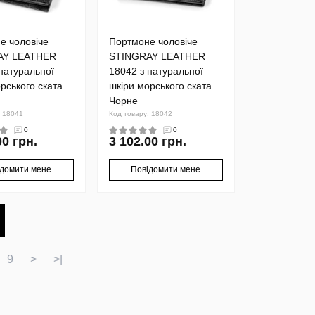
е чоловіче
Портмоне чоловіче
AY LEATHER
STINGRAY LEATHER
натуральної
18042 з натуральної
рського ската
шкіри морського ската
Чорне
: 18041
Код товару: 18042
0
0
00 грн.
3 102.00 грн.
ідомити мене
Повідомити мене
9
>
>|