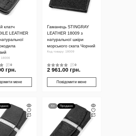
й клатч
Гаманець STINGRAY
ILE LEATHER
LEATHER 18009 з
натуральної
натуральної шкіри
рокодила
морського ската Чорний
вий
Код товару: 18009
: 18006
0
0
00 грн.
2 961.00 грн.
ідомити мене
Повідомити мене
одано
Хіт
Продано