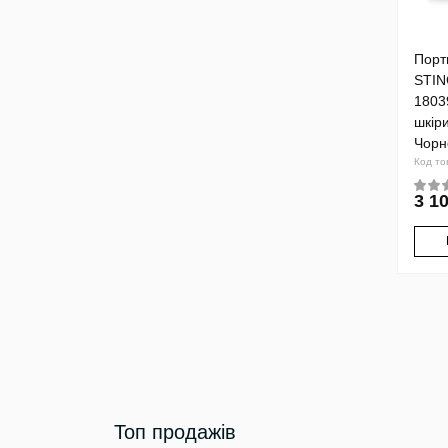
Тревел-кейси
Футляри
Порт
STI
1803
шкір
Чорн
Код то
3 10
Топ продажів