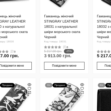
нець жіночий
Гаманець жіночий
Гаманец
NGRAY LEATHER
STINGRAY LEATHER
STINGR
0 з натуральної
18031 з натуральної
18032 з 
и морського ската
шкіри морського ската
шкіри мо
оний
Чорний
Чорний
вару: 18030
Код товару: 18031
Код товару
0
5 217.00 грн.
-25%
0
7.00 грн.
3 913.00 грн.
5 217.
Повідомити мене
Повідомити мене
Пов
Продано
Хіт
Продано
Хіт
Пр