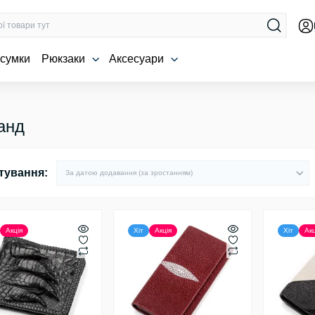
 сумки
Рюкзаки
Аксесуари
анд
тування:
Акція
Хіт
Акція
Хіт
Акц