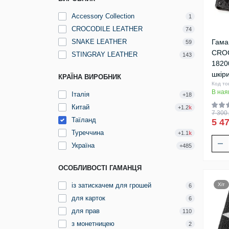
Accessory Collection
1
CROCODILE LEATHER
74
SNAKE LEATHER
Гама
59
CRO
STINGRAY LEATHER
143
1820
шкір
КРАЇНА ВИРОБНИК
Код то
В ная
Італія
+18
Китай
+1.2
k
7 300.
Таїланд
5 47
Туреччина
+1.1
k
Україна
+485
ОСОБЛИВОСТІ ГАМАНЦЯ
із затискачем для грошей
Хіт
6
для карток
6
для прав
110
з монетницею
2