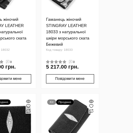
ь жіночий
Гаманець жіночий
AY LEATHER
STINGRAY LEATHER
натуральної
18033 з натуральної
рського ската
шкіри морського ската
Бежевий
: 18032
Код товару: 18033
0
0
00 грн.
5 217.00 грн.
ідомити мене
Повідомити мене
одано
Хіт
Продано