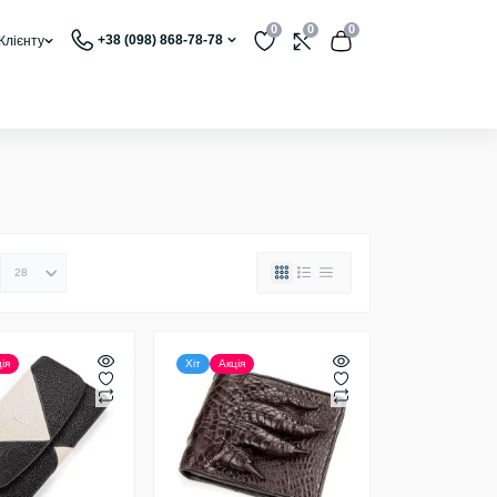
0
0
0
+38 (098) 868-78-78
Клієнту
ія
Хіт
Акція