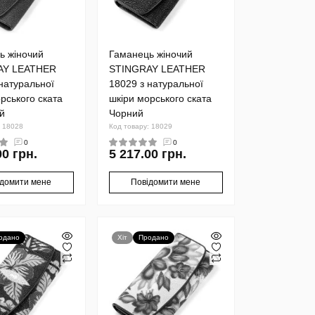
ь жіночий
Гаманець жіночий
AY LEATHER
STINGRAY LEATHER
натуральної
18029 з натуральної
рського ската
шкіри морського ската
й
Чорний
: 18028
Код товару: 18029
0
0
00 грн.
5 217.00 грн.
ідомити мене
Повідомити мене
одано
Хіт
Продано