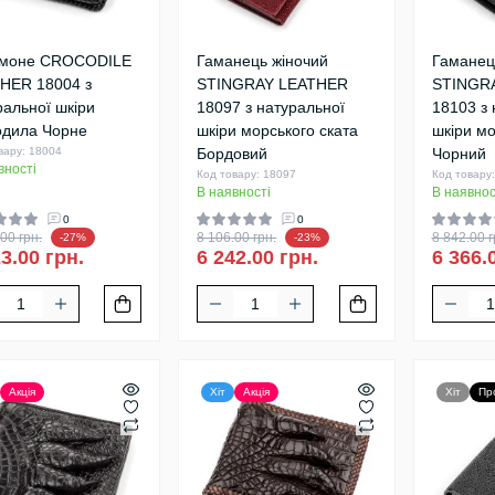
моне CROCODILE
Гаманець жіночий
Гаманец
HER 18004 з
STINGRAY LEATHER
STINGR
ральної шкіри
18097 з натуральної
18103 з 
одила Чорне
шкіри морського ската
шкіри мо
вару: 18004
Бордовий
Чорний
вності
Код товару: 18097
Код товару
В наявності
В наявнос
0
0
00 грн.
8 106.00 грн.
8 842.00 г
-27%
-23%
3.00 грн.
6 242.00 грн.
6 366.
Акція
Хіт
Акція
Хіт
Пр