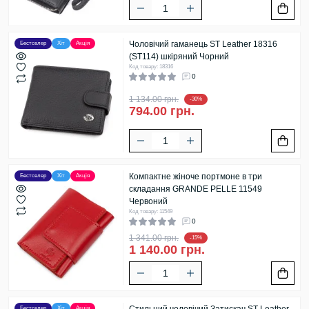
Чоловічий гаманець ST Leather 18316
Бестселер
Хіт
Акція
(ST114) шкіряний Чорний
Код товару: 18316
0
1 134.00 грн.
-30%
794.00 грн.
Компактне жіноче портмоне в три
Бестселер
Хіт
Акція
складання GRANDE PELLE 11549
Червоний
Код товару: 11549
0
1 341.00 грн.
-15%
1 140.00 грн.
Бестселер
Хіт
Акція