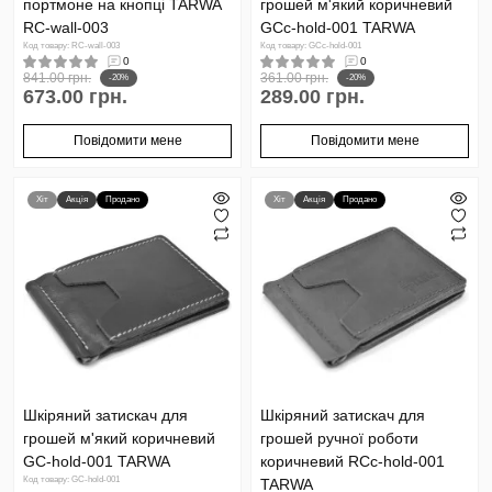
портмоне на кнопці TARWA
грошей м'який коричневий
RC-wall-003
GCc-hold-001 TARWA
Код товару: RC-wall-003
Код товару: GCc-hold-001
0
0
841.00 грн.
361.00 грн.
-20%
-20%
673.00 грн.
289.00 грн.
Повідомити мене
Повідомити мене
Хіт
Акція
Продано
Хіт
Акція
Продано
Шкіряний затискач для
Шкіряний затискач для
грошей м'який коричневий
грошей ручної роботи
GC-hold-001 TARWA
коричневий RCc-hold-001
Код товару: GC-hold-001
TARWA