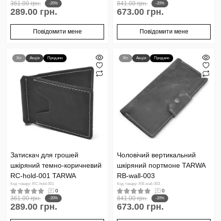
361.00 грн.
841.00 грн.
-20%
-20%
289.00 грн.
673.00 грн.
Повідомити мене
Повідомити мене
Хіт
Акція
Продано
Хіт
Акція
Продано
Затискач для грошей
Чоловічий вертикальний
шкіряний темно-коричневий
шкіряний портмоне TARWA
RC-hold-001 TARWA
RB-wall-003
Код товару: RC-hold-001
Код товару: RB-wall-003
0
0
361.00 грн.
841.00 грн.
-20%
-20%
289.00 грн.
673.00 грн.