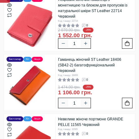
монетницею та блоком для пропусків із
натуральної шкіри ST Leather 22714
Червоний
Код товару: 22714
0
2 070.00 грн.
-25%
1 552.00 грн.
Гаманець жіночий ST Leather 18406
Бестселер
Хіт
Акція
(SB42-2) багатофункціональний
Червоний
Код товару: 18406
0
1 474.00 грн.
-25%
1 106.00 грн.
Невелике жіноче портмоне GRANDE
Бестселер
Хіт
Акція
PELLE 11565 Червоний
Код товару: 11565
0