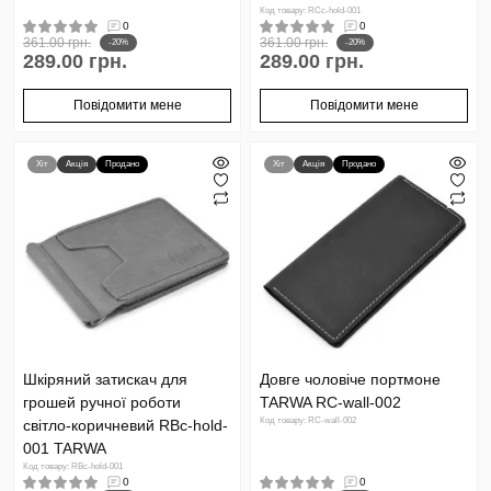
Код товару: RCc-hold-001
0
0
361.00 грн.
361.00 грн.
-20%
-20%
289.00 грн.
289.00 грн.
Повідомити мене
Повідомити мене
Хіт
Акція
Продано
Хіт
Акція
Продано
Шкіряний затискач для
Довге чоловіче портмоне
грошей ручної роботи
TARWA RC-wall-002
Код товару: RC-wall-002
світло-коричневий RBc-hold-
001 TARWA
Код товару: RBc-hold-001
0
0