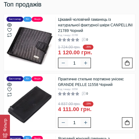
Топ продажів
Цікавий чоловічий гаманець із
Бестселер
Хіт
Акція
натуральної фактурної шкіри CANPELLINI
21789 Чорний
Код товару: 21789
0
1 724.00 грн.
-35%
1 120.00 грн.
Практичне стильне портмоне унісекс
Бестселер
Хіт
Акція
GRANDE PELLE 11558 Чорний
Код товару: 11558
0
4 837.00 грн.
-15%
4 111.00 грн.
Фільтр
Яскравий жіночий гаманець з
Бестселер
Хіт
Акція