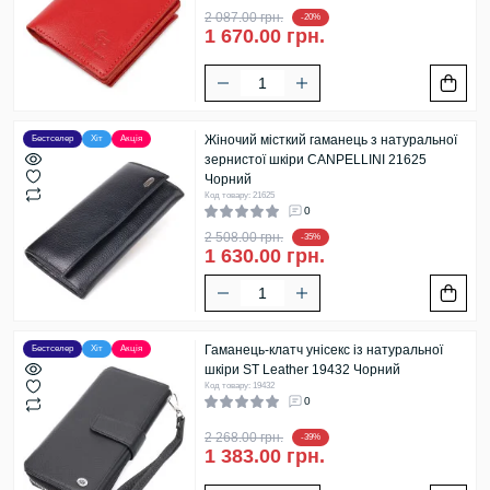
2 087.00 грн.
-20%
1 670.00 грн.
Жіночий місткий гаманець з натуральної
Бестселер
Хіт
Акція
зернистої шкіри CANPELLINI 21625
Чорний
Код товару: 21625
0
2 508.00 грн.
-35%
1 630.00 грн.
Гаманець-клатч унісекс із натуральної
Бестселер
Хіт
Акція
шкіри ST Leather 19432 Чорний
Код товару: 19432
0
2 268.00 грн.
-39%
1 383.00 грн.