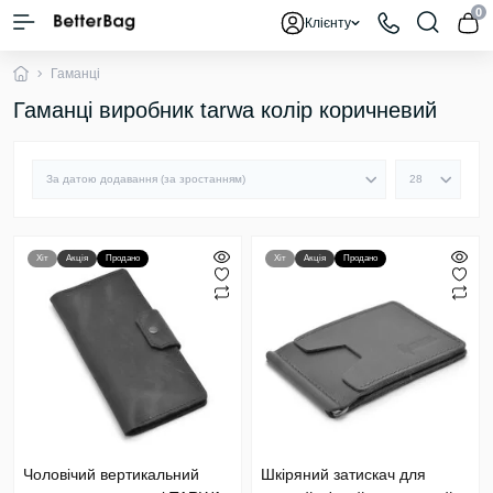
0
Клієнту
Гаманці
Гаманці виробник tarwa колір коричневий
Хіт
Акція
Продано
Хіт
Акція
Продано
Чоловічий вертикальний
Шкіряний затискач для