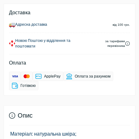
Доставка
Адресна доставка
від 100 грн.
Новою Поштою у відділення та
за тарифами
поштомати
перевізника
Оплата
ApplePay
Оплата за рахунком
Готівкою
Опис
Матеріал: натуральна шкіра;