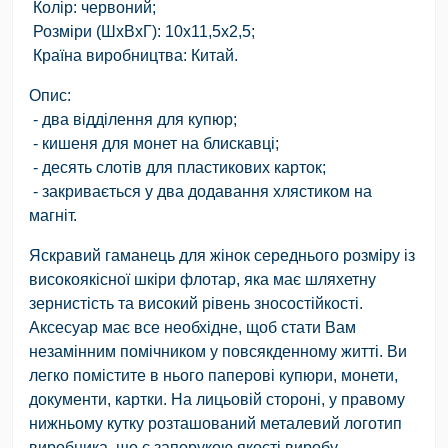
Колір: червоний;
Розміри (ШхВхГ): 10х11,5х2,5;
Країна виробництва: Китай.
Опис:
- два відділення для купюр;
- кишеня для монет на блискавці;
- десять слотів для пластикових карток;
- закривається у два додавання хлястиком на
магніт.
Яскравий гаманець для жінок середнього розміру із
високоякісної шкіри флотар, яка має шляхетну
зернистість та високий рівень зносостійкості.
Аксесуар має все необхідне, щоб стати Вам
незамінним помічником у повсякденному житті. Ви
легко помістите в нього паперові купюри, монети,
документи, картки. На лицьовій стороні, у правому
нижньому кутку розташований металевий логотип
виробника, що є запорукою якості виробу.