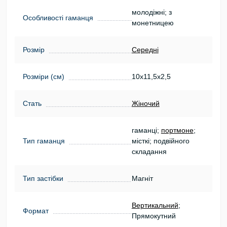
молодіжні; з
Особливості гаманця
монетницею
Розмір
Середні
Розміри (см)
10х11,5х2,5
Стать
Жіночий
гаманці;
портмоне
;
Тип гаманця
місткі; подвійного
складання
Тип застібки
Магніт
Вертикальний
;
Формат
Прямокутний