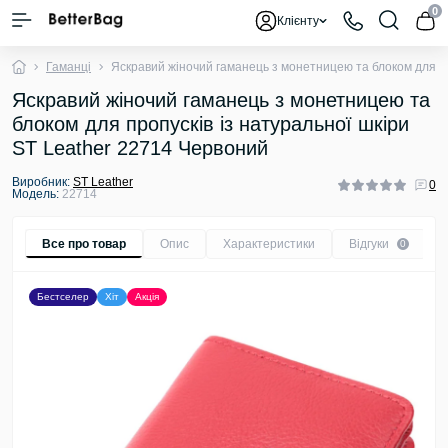
0
Клієнту
Гаманці
Яскравий жіночий гаманець з монетницею та блоком для пр
Яскравий жіночий гаманець з монетницею та
блоком для пропусків із натуральної шкіри
ST Leather 22714 Червоний
Виробник:
ST Leather
0
Модель:
22714
Все про товар
Опис
Характеристики
Відгуки
0
Бестселер
Хіт
Акція