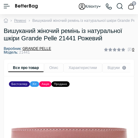
0
Клієнту
Ремені
Вишуканий жіночий ремінь із натуральної шкіри Grande Pel
Вишуканий жіночий ремінь із натуральної
шкіри Grande Pelle 21441 Рожевий
Виробник:
GRANDE PELLE
0
Модель:
21441
Все про товар
Опис
Характеристики
Відгуки
0
Бестселер
Хіт
Акція
Продано