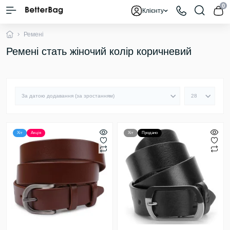
0
Клієнту
Ремені
Ремені стать жіночий колір коричневий
Хіт
Акція
Хіт
Продано