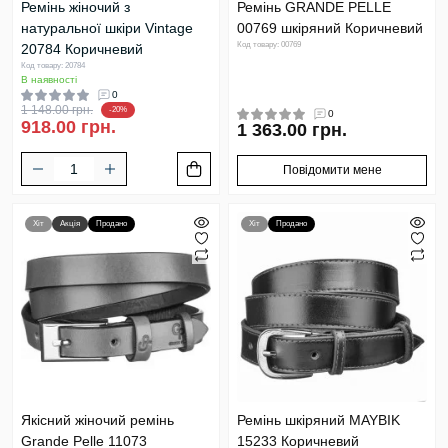
Ремінь жіночий з
Ремінь GRANDE PELLE
натуральної шкіри Vintage
00769 шкіряний Коричневий
Код товару: 00769
20784 Коричневий
Код товару: 20784
В наявності
0
1 148.00 грн.
-20%
0
918.00 грн.
1 363.00 грн.
Повідомити мене
Хіт
Акція
Продано
Хіт
Продано
Якісний жіночий ремінь
Ремінь шкіряний MAYBIK
Grande Pelle 11073
15233 Коричневий