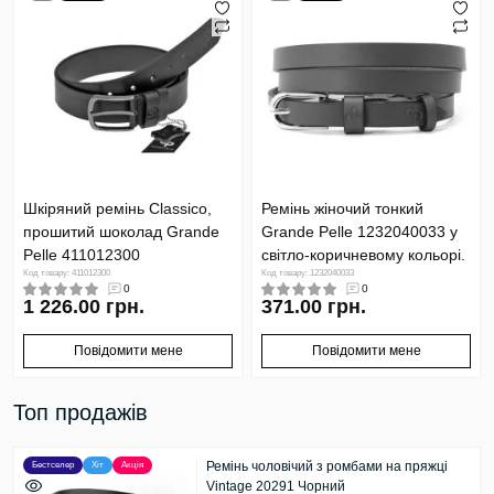
Шкіряний ремінь Classico,
Ремінь жіночий тонкий
прошитий шоколад Grande
Grande Pelle 1232040033 у
Pelle 411012300
світло-коричневому кольорі.
Код товару: 411012300
Код товару: 1232040033
0
0
1 226.00 грн.
371.00 грн.
Повідомити мене
Повідомити мене
Топ продажів
Ремінь чоловічий з ромбами на пряжці
Бестселер
Хіт
Акція
Vintage 20291 Чорний