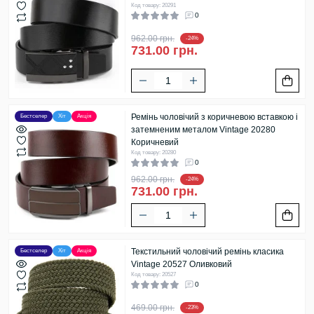
Код товару: 20291
0
962.00 грн.
-24%
731.00 грн.
Ремінь чоловічий з коричневою вставкою і
Бестселер
Хіт
Акція
затемненим металом Vintage 20280
Коричневий
Код товару: 20280
0
962.00 грн.
-24%
731.00 грн.
Текстильний чоловічий ремінь класика
Бестселер
Хіт
Акція
Vintage 20527 Оливковий
Код товару: 20527
0
469.00 грн.
-23%