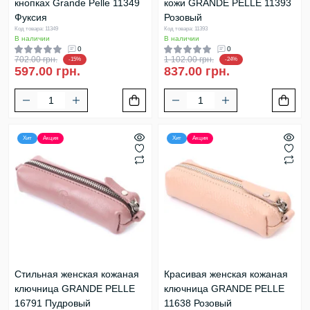
кнопках Grande Pelle 11349
кожи GRANDE PELLE 11393
Фуксия
Розовый
Код товара: 11349
Код товара: 11393
В наличии
В наличии
0
0
702.00 грн.
1 102.00 грн.
-15%
-24%
597.00 грн.
837.00 грн.
Хит
Акция
Хит
Акция
Стильная женская кожаная
Красивая женская кожаная
ключница GRANDE PELLE
ключница GRANDE PELLE
16791 Пудровый
11638 Розовый