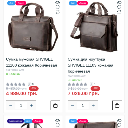
Хит
Акция
Хит
Акция
Сумка мужская SHVIGEL
Сумка для ноутбука
11108 кожаная Коричневая
SHVIGEL 11109 кожаная
Код товара: 11108
Коричневая
В наличии
Код товара: 11109
В наличии
0
0
6 480.00 грн.
9 125.00 грн.
-23%
-23%
4 989.00 грн.
7 026.00 грн.
Бестселлер
Хит
Акция
Хит
Акция