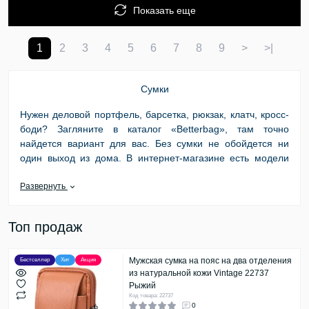
Показать еще
1
2
3
4
5
6
7
8
9
>
>|
Сумки
Нужен деловой портфель, барсетка, рюкзак, клатч, кросс-
боди? Загляните в каталог «Betterbag», там точно
найдется вариант для вас. Без
сумки
не обойдется ни
один выход из дома. В интернет-магазине есть модели
для дополнения любого стилистического образа
человека.
Развернуть
Женские, детские, мужские сумки в «Беттербаг» – что их
Топ продаж
объединяет
Превосходное качество – фундаментальное
Мужская сумка на пояс на два отделения
Бестселлер
Хит
Акция
преимущество, которое характеризует все товары на
из натуральной кожи Vintage 22737
сайте онлайн-маркетплейса. Продаются изделия в разном
Рыжий
стилевом оформлении, дизайне, цветах. Магазин
Код товара: 22737
0