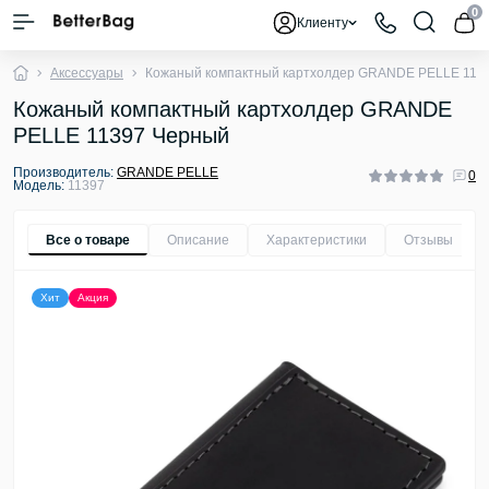
0
Клиенту
Аксессуары
Кожаный компактный картхолдер GRANDE PELLE 113
Кожаный компактный картхолдер GRANDE
PELLE 11397 Черный
Производитель:
GRANDE PELLE
0
Модель:
11397
Все о товаре
Описание
Характеристики
Отзывы
0
Хит
Акция