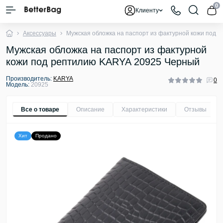
0
Клиенту
Аксессуары
Мужская обложка на паспорт из фактурной кожи под
Мужская обложка на паспорт из фактурной
кожи под рептилию KARYA 20925 Черный
Производитель:
KARYA
0
Модель:
20925
Все о товаре
Описание
Характеристики
Отзывы
0
Хит
Продано