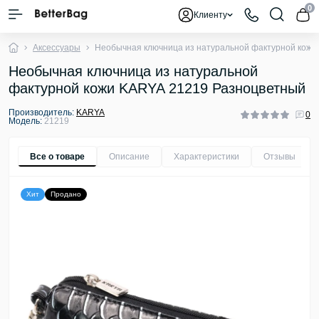
0
Клиенту
Аксессуары
Необычная ключница из натуральной фактурной кожи
Необычная ключница из натуральной
фактурной кожи KARYA 21219 Разноцветный
Производитель:
KARYA
0
Модель:
21219
Все о товаре
Описание
Характеристики
Отзывы
0
Хит
Продано