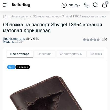
0
Клиенту
Аксессуары
Обложка на паспорт Shvigel 13954 кожаная матовая К
Обложка на паспорт Shvigel 13954 кожаная
матовая Коричневая
Производитель:
SHVIGEL
0
Модель:
13954
Все о товаре
Описание
Характеристики
Отзывы
0
Хит
Продано