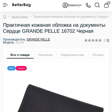
0
Клиенту
Аксессуары
Практичная кожаная обложка на документы Сердце 
Практичная кожаная обложка на документы
Сердце GRANDE PELLE 16702 Черная
Производитель:
GRANDE PELLE
0
Модель:
16702
Все о товаре
Описание
Характеристики
Отзывы
0
Хит
Акция