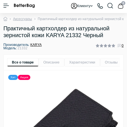
0
Клиенту
Аксессуары
Практичный картхолдер из натуральной зернистой к
Практичный картхолдер из натуральной
зернистой кожи KARYA 21332 Черный
Производитель:
KARYA
0
Модель:
21332
Все о товаре
Описание
Характеристики
Отзывы
0
Хит
Акция