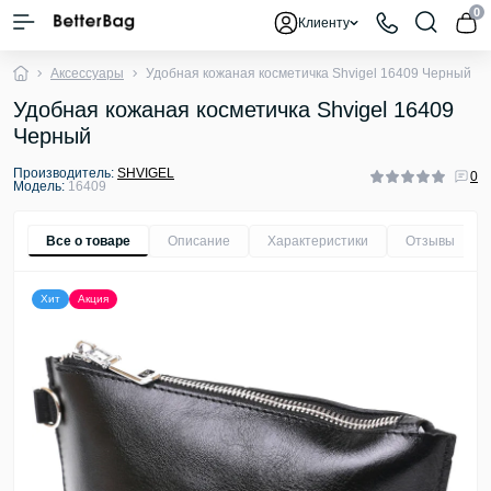
0
Клиенту
Аксессуары
Удобная кожаная косметичка Shvigel 16409 Черный
Удобная кожаная косметичка Shvigel 16409
Черный
Производитель:
SHVIGEL
0
Модель:
16409
Все о товаре
Описание
Характеристики
Отзывы
0
Хит
Акция