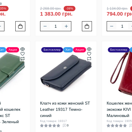
0
2 268.00 грн.
1 134.00 грн.
-35%
-39%
рн.
1 383.00 грн.
794.00 гр
Хит
Акция
Бестселлер
Хит
Акция
Бестселлер
й
Клатч из кожи женский ST
Кошелек жен
ый кошелек
Leather 19317 Темно-
экокожи KIVI
екс ST
синий
Малиновый
4 Зеленый
Код товара: 19317
Код товара: 1905
0
4
0