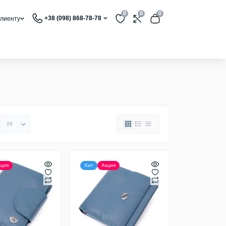
0
0
0
+38 (098) 868-78-78
лиенту
ция
Хит
Акция