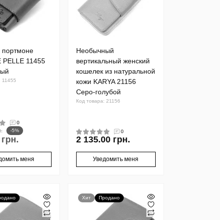
 портмоне
Необычный
 PELLE 11455
вертикальный женский
вый
кошелек из натуральной
: 11455
кожи KARYA 21156
Серо-голубой
Код товара: 21156
0
.
-5%
0
 грн.
2 135.00 грн.
домить меня
Уведомить меня
родано
Хит
Продано