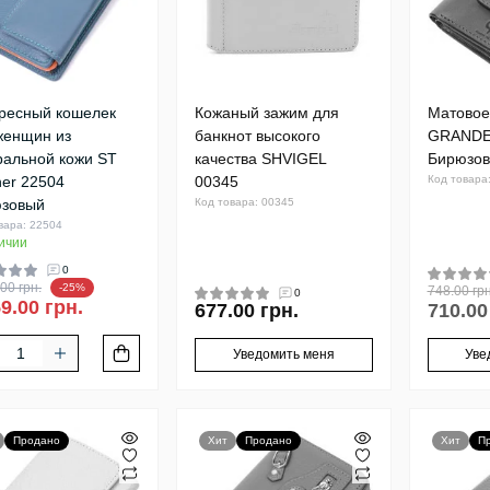
ресный кошелек
Кожаный зажим для
Матовое
женщин из
банкнот высокого
GRANDE
ральной кожи ST
качества SHVIGEL
Бирюзо
her 22504
00345
Код товара
зовый
Код товара: 00345
вара: 22504
ичии
0
00 грн.
-25%
748.00 грн
0
9.00 грн.
677.00 грн.
710.00
Уведомить меня
Уве
Продано
Хит
Продано
Хит
П