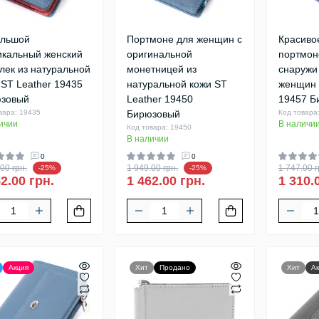
льшой
Портмоне для женщин с
Красиво
икальный женский
оригинальной
портмон
лек из натуральной
монетницей из
снаружи
 ST Leather 19435
натуральной кожи ST
женщин 
зовый
Leather 19450
19457 Б
вара: 19435
Бирюзовый
Код товара
ичии
В наличи
Код товара: 19450
В наличии
0
0
00 грн.
1 949.00 грн.
1 747.00 г
-25%
-25%
2.00 грн.
1 462.00 грн.
1 310.
Акция
Хит
Продано
Хит
Ак