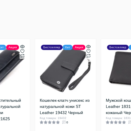
Хит
Акция
Бестселлер
Хит
Акция
Бестселлер
стительный
Кошелек-клатч унисекс из
Мужской кош
атуральной
натуральной кожи ST
Leather 1831
жи
Leather 19432 Черный
кожаный Че
21625
Код товара: 19432
Код товара: 1831
0
5