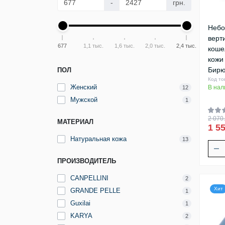
-
грн.
Небо
верт
677
1,1 тыс.
1,6 тыс.
2,0 тыс.
2,4 тыс.
коше
кожи
Бирю
ПОЛ
Код то
Женский
В нал
12
Мужской
1
2 070.
МАТЕРИАЛ
1 55
Натуральная кожа
13
ПРОИЗВОДИТЕЛЬ
CANPELLINI
2
Хит
GRANDE PELLE
1
Guxilai
1
KARYA
2