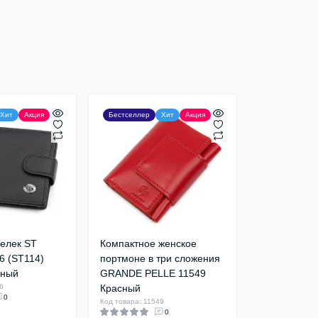
Хит
Акция
Бестселлер
Хит
Акция
елек ST
Компактное женское
6 (ST114)
портмоне в три сложения
рный
GRANDE PELLE 11549
6
Красный
0
Код товара: 11549
0