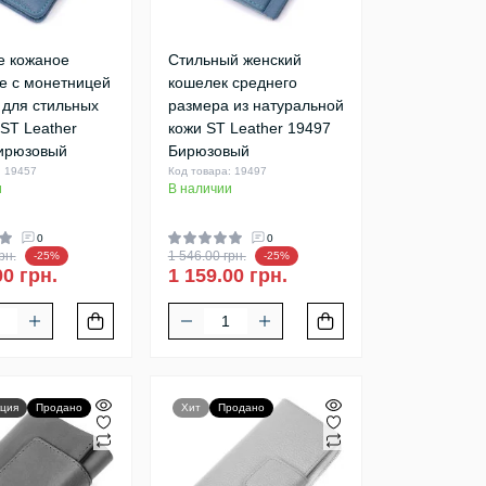
е кожаное
Стильный женский
е с монетницей
кошелек среднего
 для стильных
размера из натуральной
ST Leather
кожи ST Leather 19497
ирюзовый
Бирюзовый
: 19457
Код товара: 19497
и
В наличии
0
0
рн.
1 546.00 грн.
-25%
-25%
00 грн.
1 159.00 грн.
ция
Продано
Хит
Продано