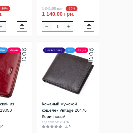
1 341.00 грн.
-30%
-15%
н.
1 140.00 грн.
Хит
Акция
Бестселлер
Хит
Акция
ский из
Кожаный мужской
 19053
кошелек Vintage 20476
Коричневый
3
Код товара: 20476
0
0