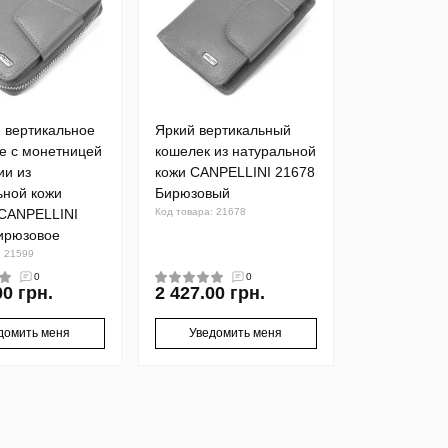
 вертикальное
Яркий вертикальный
е с монетницей
кошелек из натуральной
ии из
кожи CANPELLINI 21678
ьной кожи
Бирюзовый
CANPELLINI
Код товара: 21678
ирюзовое
: 21599
0
0
00 грн.
2 427.00 грн.
домить меня
Уведомить меня