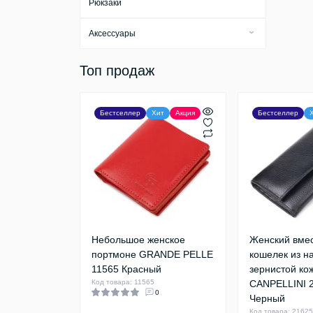
Рюкзаки
Аксессуары
Бирки для багажа
Топ продаж
Брелки
Визитницы
Бестселлер
Хит
Акция
Бестселлер
Ключницы
Косметички
Обложки
Тревел-кейсы
Футляры
Небольшое женское
Женский вме
портмоне GRANDE PELLE
кошелек из н
11565 Красный
зернистой ко
Код товара: 11565
CANPELLINI 
0
Черный
Код товара: 2162