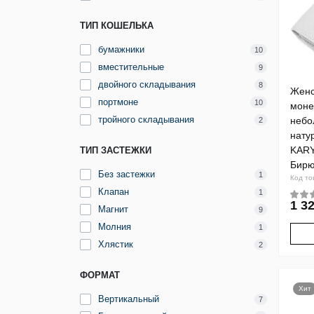
ТИП КОШЕЛЬКА
бумажники
10
вместительные
9
двойного складывания
8
Женс
портмоне
10
моне
тройного складывания
небо
2
нату
KARY
ТИП ЗАСТЕЖКИ
Бирю
Без застежки
1
Код то
Клапан
1
1 32
Магнит
9
Молния
1
Хлястик
2
ФОРМАТ
Хит
Вертикальный
7