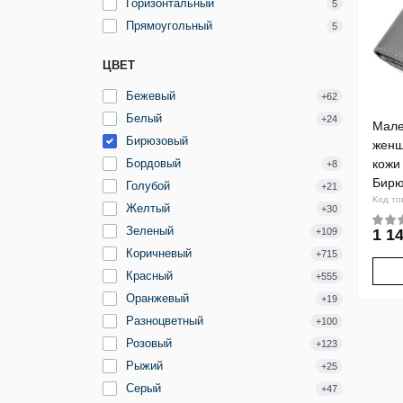
Горизонтальный
5
Прямоугольный
5
ЦВЕТ
Бежевый
+62
Белый
+24
Мале
Бирюзовый
женщ
Бордовый
кожи
+8
Бирю
Голубой
+21
Код то
Желтый
+30
Зеленый
+109
1 14
Коричневый
+715
Красный
+555
Оранжевый
+19
Разноцветный
+100
Розовый
+123
Рыжий
+25
Серый
+47