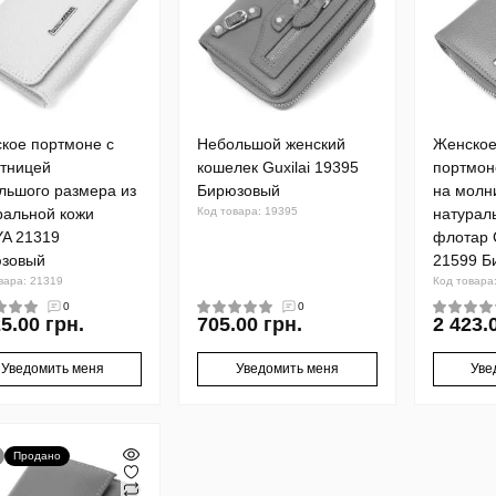
кое портмоне с
Небольшой женский
Женское
тницей
кошелек Guxilai 19395
портмон
льшого размера из
Бирюзовый
на молн
ральной кожи
Код товара: 19395
натурал
A 21319
флотар 
зовый
21599 Б
вара: 21319
Код товара
0
0
5.00 грн.
705.00 грн.
2 423.
Уведомить меня
Уведомить меня
Уве
Продано