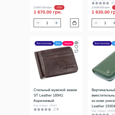
2 087.00 грн.
2 508.00 грн.
-20%
1 670.00 грн.
1 630.00 г
Бестселлер
Хит
Акция
Бестселлер
Стильный мужской зажим
Вертикальны
ST Leather 18941
вместительн
Коричневый
из кожи унис
Код товара: 18941
Leather 1930
0
Код товара: 1930