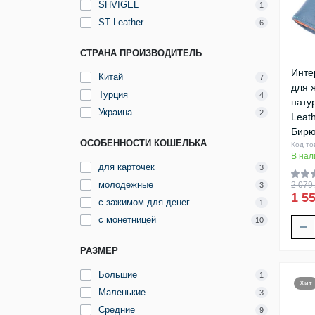
SHVIGEL
1
ST Leather
6
СТРАНА ПРОИЗВОДИТЕЛЬ
Инте
Китай
7
для 
Турция
4
нату
Украина
2
Leat
Бирю
ОСОБЕННОСТИ КОШЕЛЬКА
Код то
В нал
для карточек
3
молодежные
2 079.
3
1 55
с зажимом для денег
1
с монетницей
10
РАЗМЕР
Большие
1
Хит
Маленькие
3
Средние
9