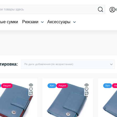
К
ые сумки
Рюкзаки
Аксессуары
тировка:
Акция
Хит
Акция
Хит
Ак