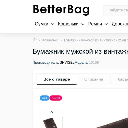
Сумки
Кошельки
Ремни
Дорожн
Кошельки
Бумажник мужской из винтажной кожи
Бумажник мужской из винтаж
Производитель:
SHVIGEL
Модель:
16169
Все о товаре
Описание
Хара
Хит
Акция