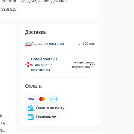
Размер:
Средние; Тонкие; Длинные
18х8,5х1
Доставка
Адресная доставка
от 100 грн.
Новой почтой в
по тарифам
отделения и
перевозчика
почтоматы
Оплата
Оплата по счету
я
Наличными
 на
а.