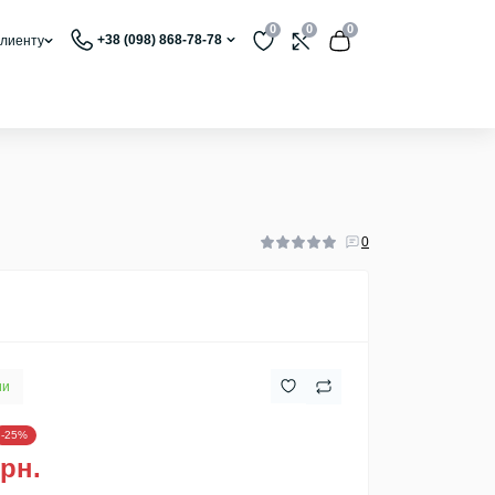
0
0
0
+38 (098) 868-78-78
лиенту
0
ии
-25%
грн.