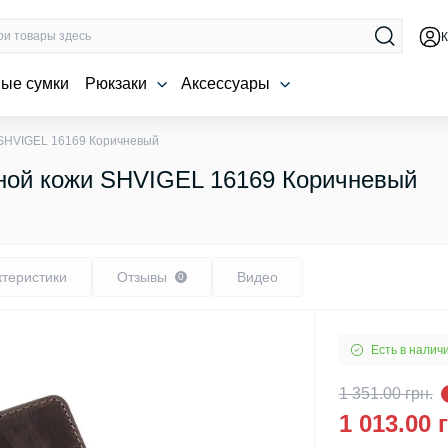
К
ые сумки
Рюкзаки
Аксессуары
 SHVIGEL 16169 Коричневый
ной кожи SHVIGEL 16169 Коричневый
ктеристики
Отзывы
Видео
0
Есть в налич
1 351.00 грн.
1 013.00 