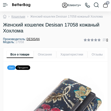
0
Клиенту
Кошельки
Женский кошелек Desisan 17058 кожаный Хохлома
Женский кошелек Desisan 17058 кожаный
Хохлома
Производитель:
DESISAN
0
Модель:
17058
Все о товаре
Описание
Характеристики
Отзывы
0
Хит
Продано