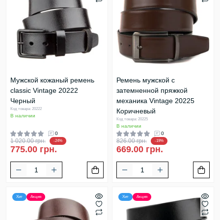
Мужской кожаный ремень
Ремень мужской с
classic Vintage 20222
затемненной пряжкой
Черный
механика Vintage 20225
Код товара: 20222
Коричневый
В наличии
Код товара: 20225
В наличии
0
0
1 020.00 грн.
826.00 грн.
-24%
-19%
775.00 грн.
669.00 грн.
Хит
Акция
Хит
Акция