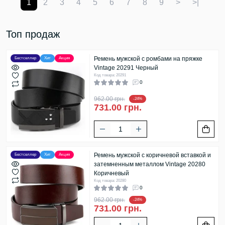
1
2
3
4
5
6
7
8
9
>
>|
Топ продаж
Ремень мужской с ромбами на пряжке
Бестселлер
Хит
Акция
Vintage 20291 Черный
Код товара: 20291
0
962.00 грн.
-24%
731.00 грн.
Ремень мужской с коричневой вставкой и
Бестселлер
Хит
Акция
затемненным металлом Vintage 20280
Коричневый
Код товара: 20280
0
962.00 грн.
-24%
731.00 грн.