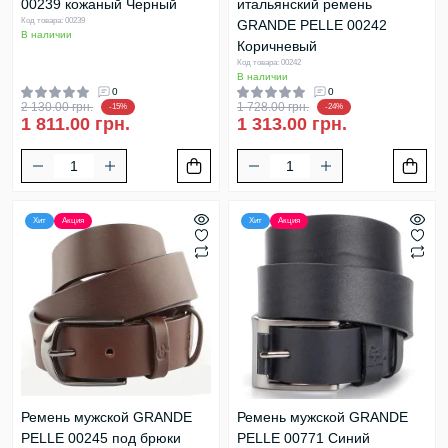
00239 кожаный Черный
итальянский ремень
Код товара: 00239
GRANDE PELLE 00242
В наличии
Коричневый
Код товара: 00242
В наличии
0
0
2 130.00 грн.
1 728.00 грн.
-15%
-24%
1 811.00 грн.
1 313.00 грн.
Хит
Акция
Хит
Акция
Ремень мужской GRANDE
Ремень мужской GRANDE
PELLE 00245 под брюки
PELLE 00771 Синий