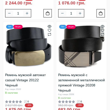
2 244.00 грн.
1 076.00 грн.
Хит
Акция
Хит
Акция
Ремень мужской автомат
Ремень мужской c
сasual Vintage 20122
затемненной металлической
Черный
пряжкой Vintage 20208
Код товара: 20122
Черный
В наличии
Код товара: 20208
В наличии
0
0
2 617.00 грн.
962.00 грн.
-36%
-29%
1 675.00 грн.
683.00 грн.