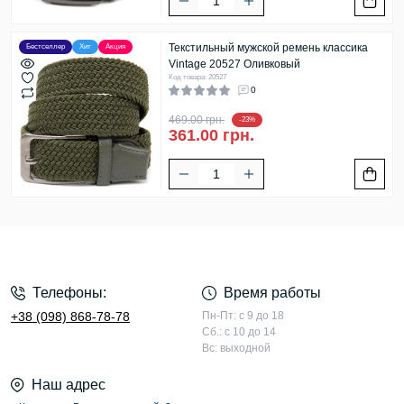
Текстильный мужской ремень классика
Бестселлер
Хит
Акция
Vintage 20527 Оливковый
Код товара: 20527
0
469.00 грн.
-23%
361.00 грн.
Телефоны:
Время работы
+38 (098) 868-78-78
Пн-Пт: с 9 до 18
Сб.: с 10 до 14
Вс: выходной
Наш адрес