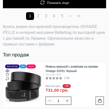
Показать еще
1
2
3
4
5
>
>|
Купить ремни пол мужской производитель GRANDE
PELLE в интернет-магазине Betterbag по выгодной цене
с доставкой по Украине. Оригинальное качество и
прямые поставки с фабрики
Топ продаж
Ремень мужской с ромбами на пряжке
Бестселлер
Хит
Акция
Vintage 20291 Черный
Код товара: 20291
0
962.00 грн.
-24%
731.00 грн.