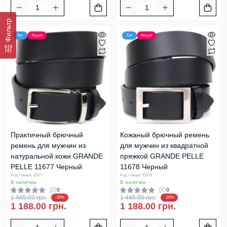
Фильтр
Хит
Акция
Хит
Акция
Практичный брючный
Кожаный брючный ремень
ремень для мужчин из
для мужчин из квадратной
натуральной кожи GRANDE
пряжкой GRANDE PELLE
PELLE 11677 Черный
11678 Черный
Код товара: 11677
Код товара: 11678
В наличии
В наличии
0
0
1 485.00 грн.
1 485.00 грн.
-20%
-20%
1 188.00 грн.
1 188.00 грн.