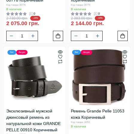
00776 Коричневый
Коричневый
Код товара: 00776
Код товара: 00779
В наличии
В наличии
0
0
2 730.00 грн.
2 383.00 грн.
-24%
-10%
2 075.00 грн.
2 144.00 грн.
Хит
Акция
Хит
Акция
Эксклюзивный мужской
Ремень Grande Pelle 11053
джинсовый ремень из
кожа Коричневый
Код товара: 11053
натуральной кожи GRANDE
В наличии
PELLE 00910 Коричневый