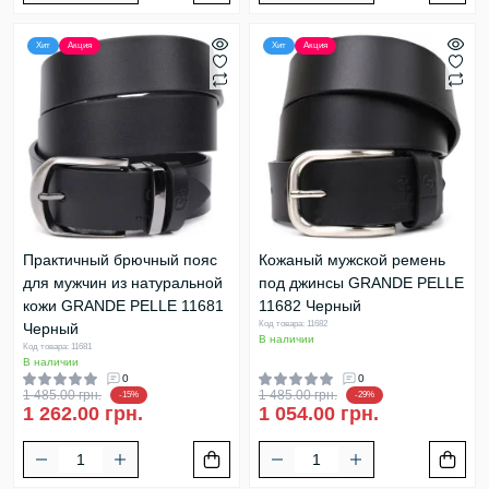
Хит
Акция
Хит
Акция
Практичный брючный пояс
Кожаный мужской ремень
для мужчин из натуральной
под джинсы GRANDE PELLE
кожи GRANDE PELLE 11681
11682 Черный
Код товара: 11682
Черный
В наличии
Код товара: 11681
В наличии
0
0
1 485.00 грн.
1 485.00 грн.
-15%
-29%
1 262.00 грн.
1 054.00 грн.