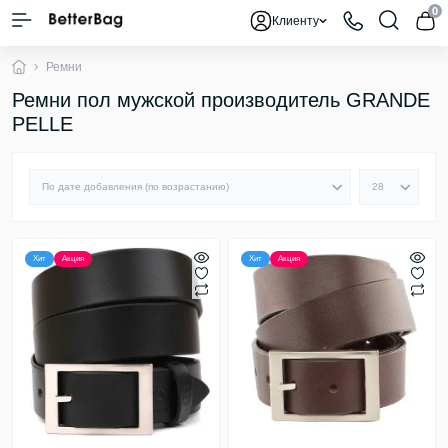
0
Клиенту
Ремни
Ремни пол мужской производитель GRANDE
PELLE
Хит
Акция
Хит
Акция