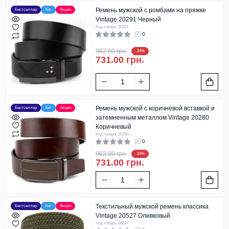
Ремень мужской с ромбами на пряжке
Бестселлер
Хит
Акция
Vintage 20291 Черный
Код товара: 20291
0
962.00 грн.
-24%
731.00 грн.
Ремень мужской с коричневой вставкой и
Бестселлер
Хит
Акция
затемненным металлом Vintage 20280
Коричневый
Код товара: 20280
0
962.00 грн.
-24%
731.00 грн.
Текстильный мужской ремень классика
Бестселлер
Хит
Акция
Vintage 20527 Оливковый
Код товара: 20527