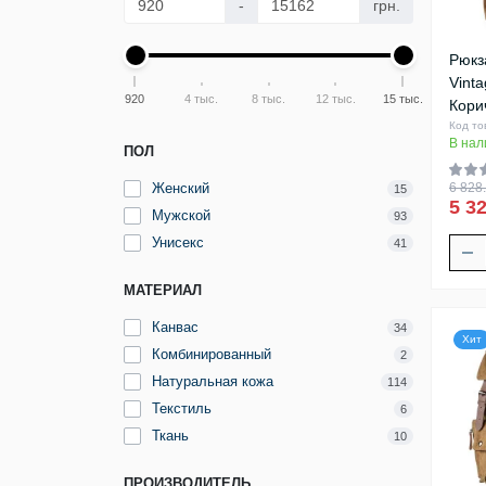
-
грн.
Рюкз
Vint
920
4 тыс.
8 тыс.
12 тыс.
15 тыс.
Кори
Код то
В нал
ПОЛ
Женский
6 828.
15
5 32
Мужской
93
Унисекс
41
МАТЕРИАЛ
Канвас
34
Хит
Комбинированный
2
Натуральная кожа
114
Текстиль
6
Ткань
10
ПРОИЗВОДИТЕЛЬ