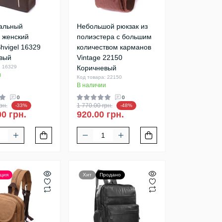
альный
Небольшой рюкзак из
 женский
полиэстера с большим
hvigel 16329
количеством карманов
вый
Vintage 22150
: 16329
Коричневый
и
Код товара: 22150
В наличии
0
0
рн.
1 770.00 грн.
-33%
-48%
00 грн.
920.00 грн.
ция
Хит
Продано