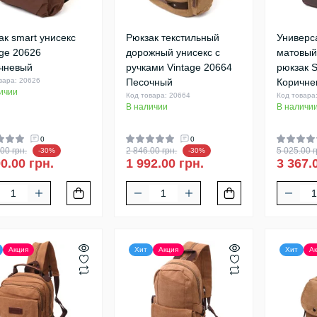
ак smart унисекс
Рюкзак текстильный
Универс
age 20626
дорожный унисекс с
матовый
чневый
ручками Vintage 20664
рюкзак S
вара: 20626
Песочный
Коричне
ичии
Код товара: 20664
Код товара
В наличии
В наличи
0
0
00 грн.
2 846.00 грн.
5 025.00 г
-30%
-30%
0.00 грн.
1 992.00 грн.
3 367.
Акция
Хит
Акция
Хит
Ак