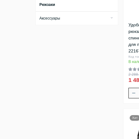
Рюкзаки
Аксессуары
Удоб
Бирки для багажа
рюкз
Брелки
спин
для 
Визитницы
2216
Код то
Ключницы
В нал
Косметички
2 288.
Обложки
1 48
Тревел-кейсы
Футляры
Хит