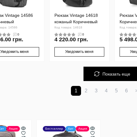
ак Vintage 14586
Рюкзак Vintage 14618
Рюкзак V
чневый
кожаный Коричневый
Коричне
вара: 14586
Код товара: 14618
Код товара
0
0
6.00 грн.
4 220.00 грн.
5 498.
Уведомить меня
Уведомить меня
Уве
Показать еще
1
2
3
4
5
6
Хит
Акция
Бестселлер
Хит
Акция