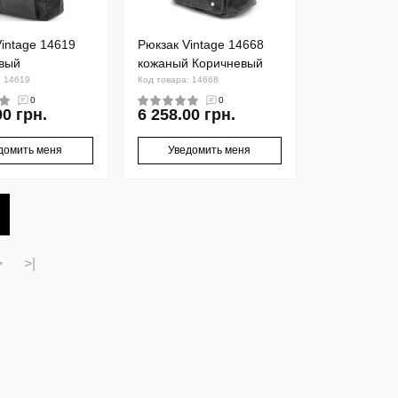
intage 14619
Рюкзак Vintage 14668
вый
кожаный Коричневый
: 14619
Код товара: 14668
0
0
00 грн.
6 258.00 грн.
домить меня
Уведомить меня
>
>|