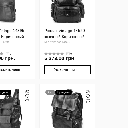
intage 14395
Рюкзак Vintage 14520
 Коричневый
кожаный Коричневый
: 14395
Код товара: 14520
0
0
00 грн.
5 273.00 грн.
домить меня
Уведомить меня
родано
Хит
Продано