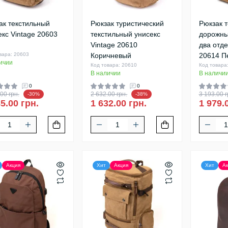
ак текстильный
Рюкзак туристический
Рюкзак 
екс Vintage 20603
текстильный унисекс
дорожны
Vintage 20610
два отде
вара: 20603
Коричневый
20614 П
ичии
Код товара: 20610
Код товара
В наличии
В наличи
0
0
00 грн.
2 632.00 грн.
3 193.00 г
-30%
-38%
5.00 грн.
1 632.00 грн.
1 979.
Акция
Хит
Акция
Хит
Ак