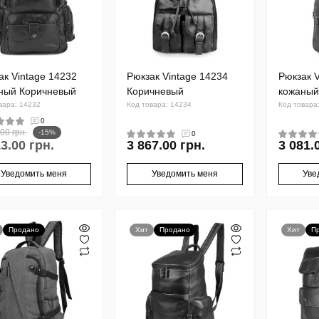
ак Vintage 14232
Рюкзак Vintage 14234
Рюкзак V
ный Коричневый
Коричневый
кожаный
вара: 14232
Код товара: 14234
Код товара
0
00 грн.
-15%
0
3.00 грн.
3 867.00 грн.
3 081.
Уведомить меня
Уведомить меня
Уве
Продано
Хит
Продано
Хит
П