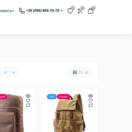
0
0
0
+38 (098) 868-78-78
лиенту
ция
Хит
Акция