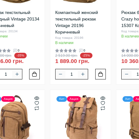
ак текстильный
Компактный женский
Рюкзак 
дный Vintage 20134
текстильный рюкзак
Crazy ho
чневый
Vintage 20196
15307 К
вара: 20134
Коричневый
Код товара
ичии
В наличи
Код товара: 20196
В наличии
0
0
00 грн.
2 519.00 грн.
14 000.00 
-35%
-25%
6.00 грн.
1 889.00 грн.
10 360
Акция
Хит
Акция
Хит
Ак