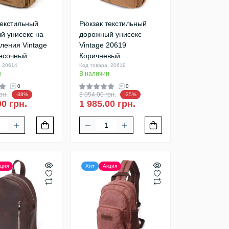
текстильный
Рюкзак текстильный
й унисекс на
дорожный унисекс
ления Vintage
Vintage 20619
есочный
Коричневый
: 20614
Код товара: 20619
и
В наличии
0
0
рн.
3 054.00 грн.
-38%
-35%
00 грн.
1 985.00 грн.
ция
Хит
Акция