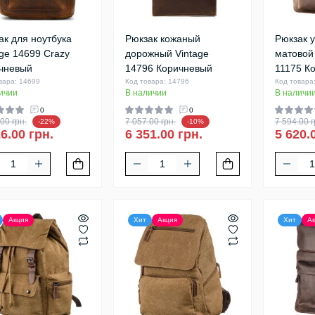
ак для ноутбука
Рюкзак кожаный
Рюкзак у
age 14699 Crazy
дорожный Vintage
матовой
чневый
14796 Коричневый
11175 К
вара: 14699
Код товара: 14796
Код товара
ичии
В наличии
В наличи
0
0
00 грн.
7 057.00 грн.
7 594.00 г
-22%
-10%
6.00 грн.
6 351.00 грн.
5 620.
Акция
Хит
Акция
Хит
Ак