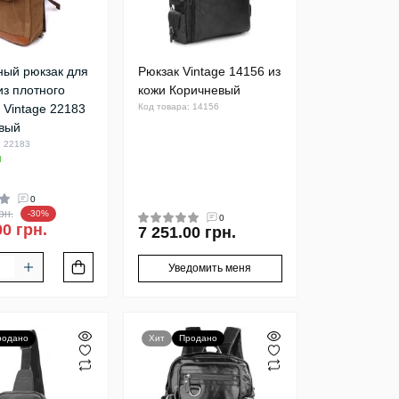
ный рюкзак для
Рюкзак Vintage 14156 из
из плотного
кожи Коричневый
 Vintage 22183
Код товара: 14156
вый
: 22183
и
0
рн.
-30%
0
00 грн.
7 251.00 грн.
Уведомить меня
родано
Хит
Продано