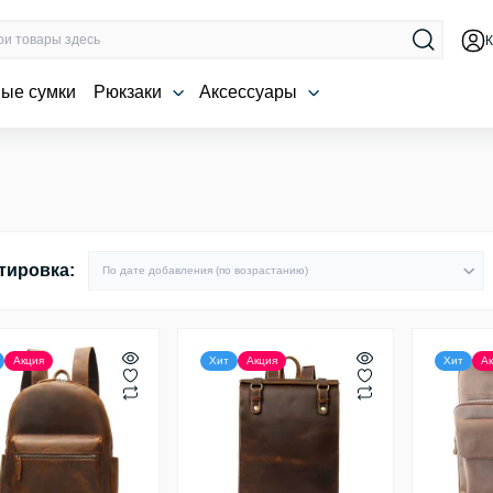
К
ые сумки
Рюкзаки
Аксессуары
тировка:
Акция
Хит
Акция
Хит
Ак