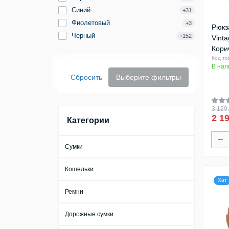
Синий
+31
Фиолетовый
+3
Рюкз
Черный
+152
Vint
Кори
Код то
В нал
Сбросить
Выберите фильтры
3 129.
2 19
Категории
Сумки
Кошельки
Хит
Ремни
Дорожные сумки