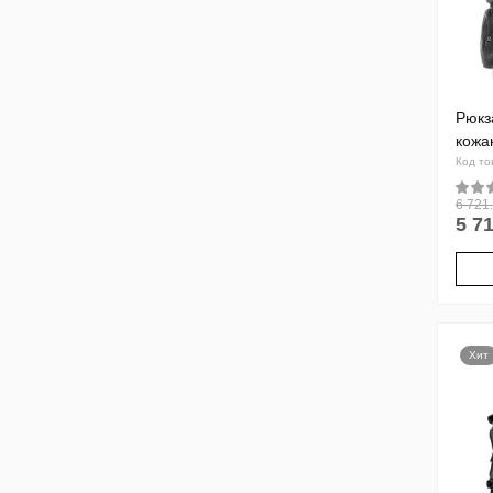
Рюкз
кожа
Код то
6 721.
5 71
Хит