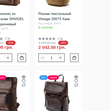
нисекс из
Рюкзак текстильный
 кожи SHVIGEL
Vintage 20073 Хаки
оричневый
Код товара: 20073
В наличии
: 11175
и
0
0
рн.
3 294.00 грн.
-26%
-38%
00 грн.
2 042.00 грн.
ция
Хит
Акция