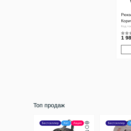
Рюкз
Кори
Код то
1 98
Топ продаж
Бестселлер
Хит
Акция
Бестселлер