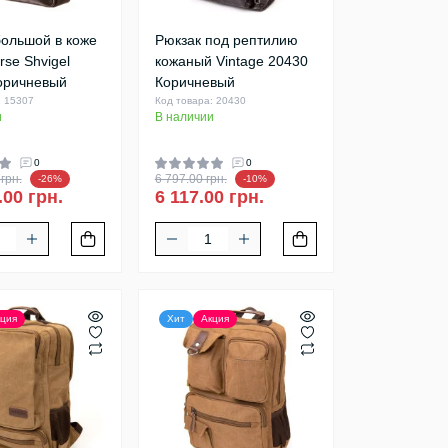
большой в коже
Рюкзак под рептилию
rse Shvigel
кожаный Vintage 20430
оричневый
Коричневый
: 15307
Код товара: 20430
и
В наличии
0
0
грн.
6 797.00 грн.
-26%
-10%
.00 грн.
6 117.00 грн.
ция
Хит
Акция