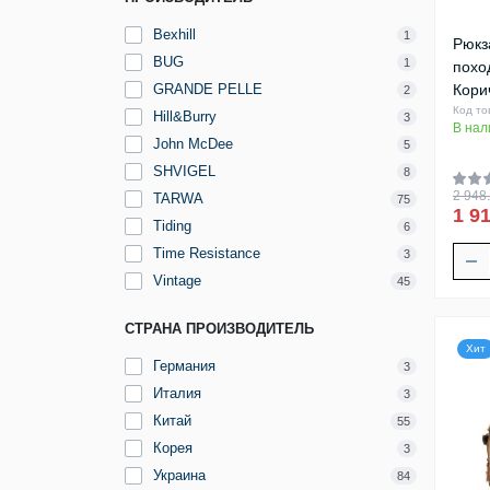
Bexhill
1
Рюкз
BUG
1
похо
GRANDE PELLE
Кори
2
Код то
Hill&Burry
3
В нал
John McDee
5
SHVIGEL
8
2 948.
TARWA
75
1 91
Tiding
6
Time Resistance
3
Vintage
45
СТРАНА ПРОИЗВОДИТЕЛЬ
Хит
Германия
3
Италия
3
Китай
55
Корея
3
Украина
84