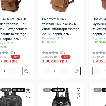
ный текстильный
Вместительный
Практич
ак с уплотненной
текстильный рюкзак в
мужчин 
кой и отделением
стиле милитари Vintagе
текстиля
планшета Vintage
22180 Коричневый
Коричне
7 Коричневый
Код товара: 22180
Код товара
В наличии
В наличи
вара: 22167
ичии
0
0
00 грн.
1 863.00 грн.
2 050.00 г
-35%
-43%
7.00 грн.
1 062.00 грн.
1 435.
Акция
Продано
Хит
Продано
Хит
П