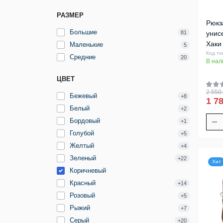
РАЗМЕР
Рюкз
Большие
81
унис
Хаки
Маленькие
5
Код то
Средние
20
В нал
ЦВЕТ
2 550.
Бежевый
+8
1 78
Белый
+2
Бордовый
+1
Голубой
+5
Желтый
+4
Зеленый
+22
Хит
Коричневый
Красный
+14
Розовый
+5
Рыжий
+7
Серый
+20