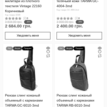
милитари из плотного
телячьей кожи TARWA GC-
текстиля Vintage 22160
4004-3md
Код товара: GC-4004-3md
Коричневый
Код товара: 22160
0
0
3 834.00 грн.
3 000.00 грн.
-30%
-20%
2 684.00 грн.
2 400.00 грн.
Уведомить меня
Уведомить меня
Хит
Акция
Продано
Хит
Акция
Продано
Рюкзак слинг кожаный
Рюкзак слинг кожаный
объемный с карманами
объемный с карманами
TARWA GC-6010-3md
TARWA RB-6010-3md