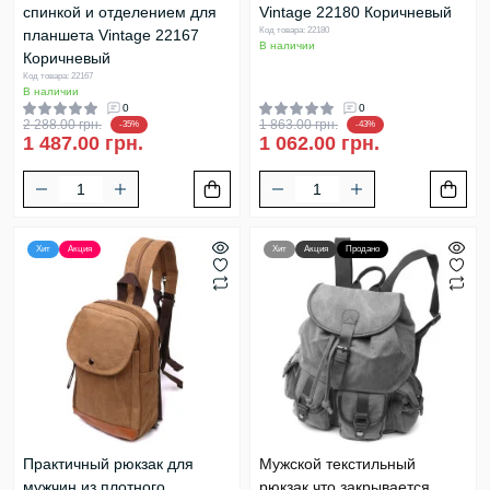
спинкой и отделением для
Vintagе 22180 Коричневый
Код товара: 22180
планшета Vintage 22167
В наличии
Коричневый
Код товара: 22167
В наличии
0
0
2 288.00 грн.
1 863.00 грн.
-35%
-43%
1 487.00 грн.
1 062.00 грн.
Хит
Акция
Хит
Акция
Продано
Практичный рюкзак для
Мужской текстильный
мужчин из плотного
рюкзак что закрывается