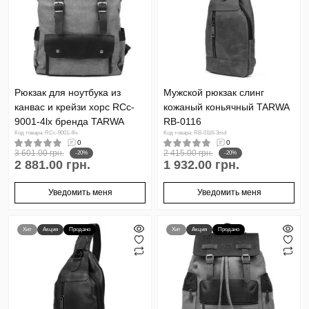
Рюкзак для ноутбука из
Мужской рюкзак слинг
канвас и крейзи хорс RCc-
кожаный коньячный TARWA
9001-4lx бренда TARWA
RB-0116
Код товара: RCc-9001-4lx
Код товара: RB-0116-3md
0
0
3 601.00 грн.
2 415.00 грн.
-20%
-20%
2 881.00 грн.
1 932.00 грн.
Уведомить меня
Уведомить меня
Хит
Акция
Продано
Хит
Акция
Продано