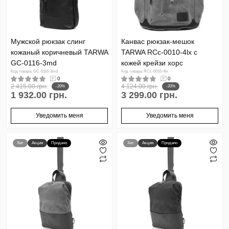
Мужской рюкзак слинг
Канвас рюкзак-мешок
кожаный коричневый TARWA
TARWA RCc-0010-4lx с
GC-0116-3md
кожей крейзи хорс
Код товара: GC-0116-3md
Код товара: RCc-0010-4lx
0
0
2 415.00 грн.
4 124.00 грн.
-20%
-20%
1 932.00 грн.
3 299.00 грн.
Уведомить меня
Уведомить меня
Хит
Акция
Продано
Хит
Акция
Продано