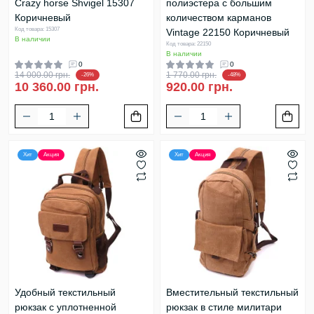
Crazy horse Shvigel 15307
полиэстера с большим
Коричневый
количеством карманов
Код товара: 15307
Vintage 22150 Коричневый
В наличии
Код товара: 22150
В наличии
0
0
14 000.00 грн.
1 770.00 грн.
-26%
-48%
10 360.00 грн.
920.00 грн.
Хит
Акция
Хит
Акция
Удобный текстильный
Вместительный текстильный
рюкзак с уплотненной
рюкзак в стиле милитари