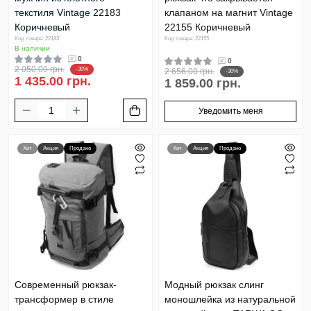
текстиля Vintage 22183
клапаном на магнит Vintage
Коричневый
22155 Коричневый
Код товара: 22183
Код товара: 22155
В наличии
0
0
2 050.00 грн.
-30%
2 656.00 грн.
-30%
1 435.00 грн.
1 859.00 грн.
Уведомить меня
Хит
Акция
Продано
Хит
Акция
Продано
Современный рюкзак-
Модный рюкзак слинг
трансформер в стиле
моношлейка из натуральной