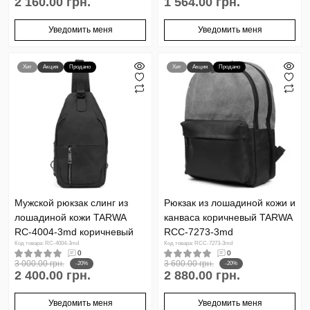
2 160.00 грн.
1 564.00 грн.
Уведомить меня
Уведомить меня
Хит
Акция
Продано
Хит
Акция
Продано
Мужской рюкзак слинг из
Рюкзак из лошадиной кожи и
лошадиной кожи TARWA
канваса коричневый TARWA
RС-4004-3md коричневый
RCС-7273-3md
Код товара: RС-4004-3md
Код товара: RCС-7273-3md
0
0
3 000.00 грн.
3 600.00 грн.
-20%
-20%
2 400.00 грн.
2 880.00 грн.
Уведомить меня
Уведомить меня