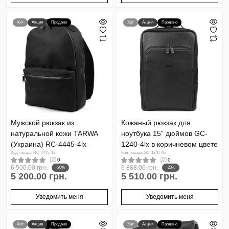
Хит
Акция
Продано
Хит
Акция
Продано
Мужской рюкзак из
Кожаный рюкзак для
натуральной кожи TARWA
ноутбука 15" дюймов GC-
(Украина) RC-4445-4lx
1240-4lx в коричневом цвете
Код товара: RC-4445-4lx
Код товара: GC-1240-4lx
0
0
6 500.00 грн.
6 888.00 грн.
-20%
-20%
5 200.00 грн.
5 510.00 грн.
Уведомить меня
Уведомить меня
Хит
Акция
Продано
Хит
Акция
Продано