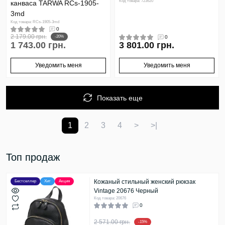
Код товара: 723620
канваса TARWA RCs-1905-
3md
Код товара: RCs-1905-3md
0
2 179.00 грн.
-20%
0
1 743.00 грн.
3 801.00 грн.
Уведомить меня
Уведомить меня
Показать еще
1
2
3
4
>
>|
Топ продаж
Кожаный стильный женский рюкзак
Бестселлер
Хит
Акция
Vintage 20676 Черный
Код товара: 20676
0
2 571.00 грн.
-15%