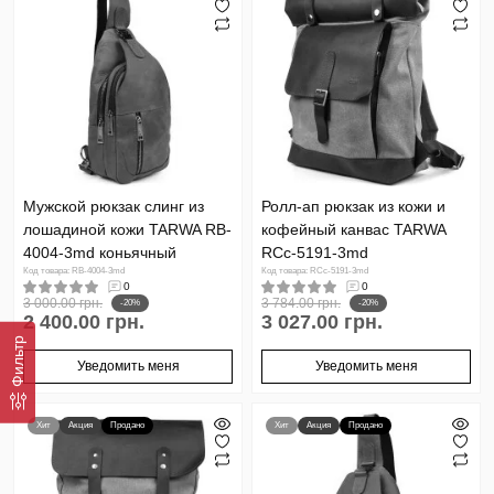
Мужской рюкзак слинг из
Ролл-ап рюкзак из кожи и
лошадиной кожи TARWA RB-
кофейный канвас TARWA
4004-3md коньячный
RCc-5191-3md
Код товара: RB-4004-3md
Код товара: RCc-5191-3md
0
0
3 000.00 грн.
3 784.00 грн.
-20%
-20%
2 400.00 грн.
3 027.00 грн.
Фильтр
Уведомить меня
Уведомить меня
Хит
Акция
Продано
Хит
Акция
Продано