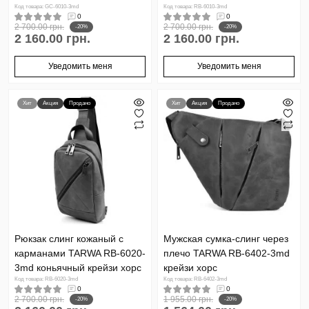
Код товара: GC-6010-3md
Код товара: RB-6010-3md
0
0
2 700.00 грн.
2 700.00 грн.
-20%
-20%
2 160.00 грн.
2 160.00 грн.
Уведомить меня
Уведомить меня
Хит
Акция
Продано
Хит
Акция
Продано
Рюкзак слинг кожаный с
Мужская сумка-слинг через
карманами TARWA RB-6020-
плечо TARWA RB-6402-3md
3md коньячный крейзи хорс
крейзи хорс
Код товара: RB-6020-3md
Код товара: RB-6402-3md
0
0
2 700.00 грн.
1 955.00 грн.
-20%
-20%