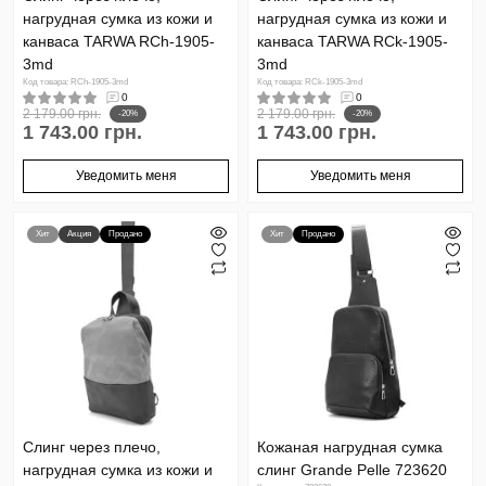
нагрудная сумка из кожи и
нагрудная сумка из кожи и
канваса TARWA RCh-1905-
канваса TARWA RCk-1905-
3md
3md
Код товара: RCh-1905-3md
Код товара: RCk-1905-3md
0
0
2 179.00 грн.
2 179.00 грн.
-20%
-20%
1 743.00 грн.
1 743.00 грн.
Уведомить меня
Уведомить меня
Хит
Акция
Продано
Хит
Продано
Слинг через плечо,
Кожаная нагрудная сумка
нагрудная сумка из кожи и
слинг Grande Pelle 723620