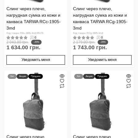
Слинг через плечо,
Слинг через плечо,
нагрудная сумка из кожи и
нагрудная сумка из кожи и
канваса TARWA RCc-1905-
канваса TARWA RCg-1905-
3md
3md
Код товара: RBs-1905-3md-85176
Код товара: RCg-1905-3md
0
0
2 043.00 грн.
2 179.00 грн.
-20%
-20%
1 634.00 грн.
1 743.00 грн.
Уведомить меня
Уведомить меня
Хит
Акция
Продано
Хит
Акция
Продано
Слинг через плечо,
Слинг через плечо,