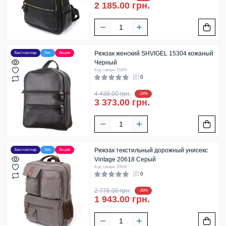
2 185.00 грн.
Рюкзак женский SHVIGEL 15304 кожаный
Бестселлер
Хит
Акция
Черный
Код товара: 15304
0
4 438.00 грн.
-24%
3 373.00 грн.
Рюкзак текстильный дорожный унисекс
Бестселлер
Хит
Акция
Vintage 20618 Серый
Код товара: 20618
0
2 776.00 грн.
-30%
1 943.00 грн.