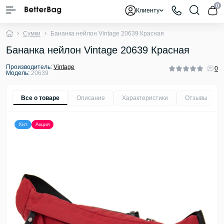
0
Клиенту
Сумки
Бананка нейлон Vintage 20639 Красная
Бананка нейлон Vintage 20639 Красная
Производитель:
Vintage
0
Модель:
20639
Все о товаре
Описание
Характеристики
Отзывы
0
Хит
Акция