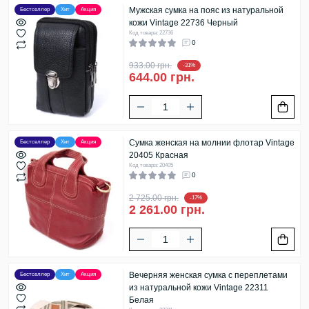
Мужская сумка на пояс из натуральной
Бестселлер
Хит
Акция
кожи Vintage 22736 Черный
Код товара: 22736
0
933.00 грн.
-31%
644.00 грн.
Сумка женская на молнии флотар Vintage
Бестселлер
Хит
Акция
20405 Красная
Код товара: 20405
0
2 725.00 грн.
-17%
2 261.00 грн.
Вечерняя женская сумка с переплетами
Бестселлер
Хит
Акция
из натуральной кожи Vintage 22311
Белая