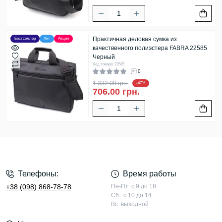
Практичная деловая сумка из
Бестселлер
Хит
Акция
качественного полиэстера FABRA 22585
Черный
Код товара: 22585
0
1 332.00 грн.
-47%
706.00 грн.
Телефоны:
Время работы
+38 (098) 868-78-78
Пн-Пт: с 9 до 18
Сб.: с 10 до 14
Вс: выходной