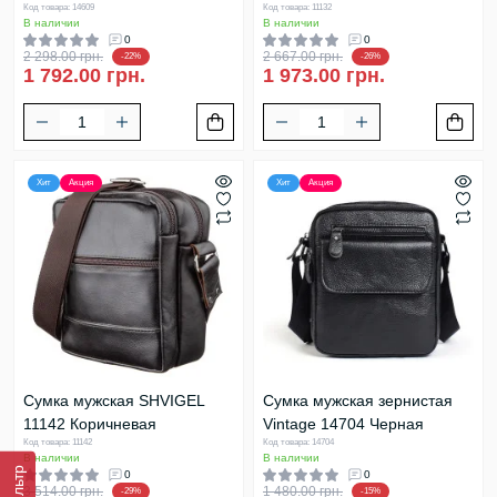
Код товара: 14609
Код товара: 11132
В наличии
В наличии
0
0
2 298.00 грн.
2 667.00 грн.
-22%
-26%
1 792.00 грн.
1 973.00 грн.
Хит
Акция
Хит
Акция
Сумка мужская SHVIGEL
Сумка мужская зернистая
11142 Коричневая
Vintage 14704 Черная
Код товара: 11142
Код товара: 14704
В наличии
В наличии
Фильтр
0
0
3 514.00 грн.
1 480.00 грн.
-29%
-15%