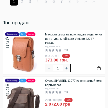
1
2
3
4
5
6
7
8
9
>
>|
Топ продаж
Мужская сумка на пояс на два отделения
Бестселлер
Хит
Акция
из натуральной кожи Vintage 22737
Рыжий
Код товара: 22737
0
933.00 грн.
-60%
373.00 грн.
Сумка SHVIGEL 11077 из винтажной кожи
Бестселлер
Хит
Акция
Коричневая
Код товара: 11077
0
2 800.00 грн.
-26%
2 072.00 грн.