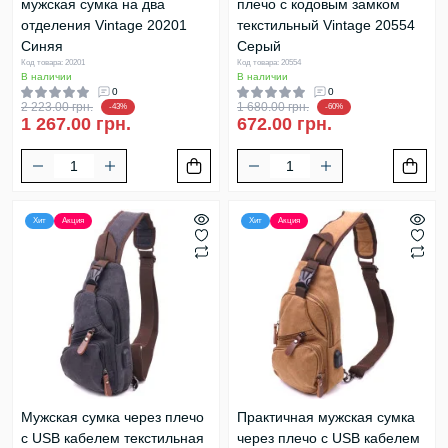
мужская сумка на два
плечо с кодовым замком
отделения Vintage 20201
текстильный Vintage 20554
Синяя
Серый
Код товара: 20201
Код товара: 20554
В наличии
В наличии
0
0
2 223.00 грн.
1 680.00 грн.
-43%
-60%
1 267.00 грн.
672.00 грн.
Хит
Акция
Хит
Акция
Мужская сумка через плечо
Практичная мужская сумка
с USB кабелем текстильная
через плечо с USB кабелем