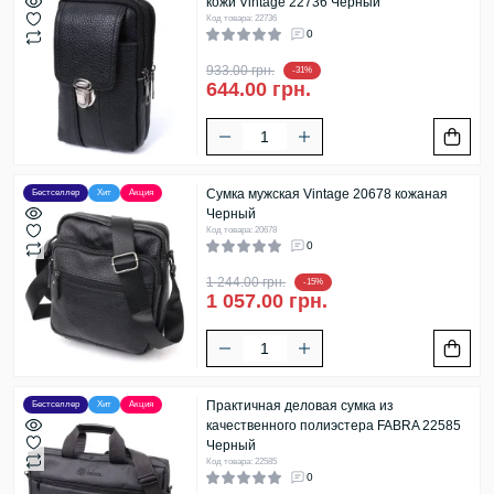
кожи Vintage 22736 Черный
Код товара: 22736
0
933.00 грн.
-31%
644.00 грн.
Сумка мужская Vintage 20678 кожаная
Бестселлер
Хит
Акция
Черный
Код товара: 20678
0
1 244.00 грн.
-15%
1 057.00 грн.
Практичная деловая сумка из
Бестселлер
Хит
Акция
качественного полиэстера FABRA 22585
Черный
Код товара: 22585
0