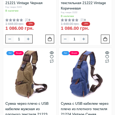
21221 Vintage Черная
текстильная 21222 Vintage
Код товара: 21221
Коричневая
В наличии
Код товара: 21222
В наличии
0
0
1 448.00 грн.
1 448.00 грн.
-25%
-25%
1 086.00 грн.
1 086.00 грн.
Хит
Акция
Хит
Акция
Сумка через плечо с USB
Сумка с USB кабелем через
кабелем мужская из
плечо из плотного текстиля
плотного текстиля 21223
21224 Vintage Синяя