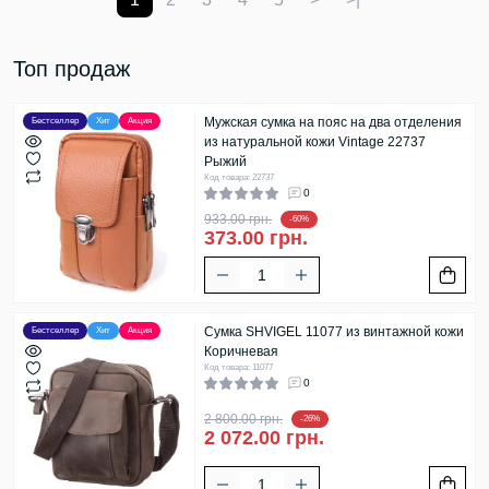
Топ продаж
Мужская сумка на пояс на два отделения
Бестселлер
Хит
Акция
из натуральной кожи Vintage 22737
Рыжий
Код товара: 22737
0
933.00 грн.
-60%
373.00 грн.
Сумка SHVIGEL 11077 из винтажной кожи
Бестселлер
Хит
Акция
Коричневая
Код товара: 11077
0
2 800.00 грн.
-26%
2 072.00 грн.