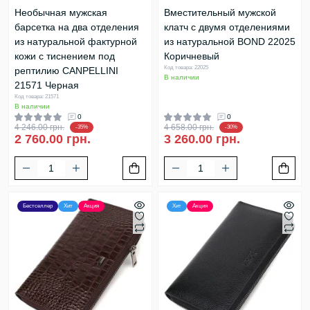
Необычная мужская
Вместительный мужской
барсетка на два отделения
клатч с двумя отделениями
из натуральной фактурной
из натуральной BOND 22025
кожи с тиснением под
Коричневый
Код товара: 22025
рептилию CANPELLINI
В наличии
21571 Черная
Код товара: 21571
В наличии
0
0
4 246.00 грн.
4 658.00 грн.
-35%
-30%
2 760.00 грн.
3 260.00 грн.
Бестселлер
Хит
Акция
Хит
Акция