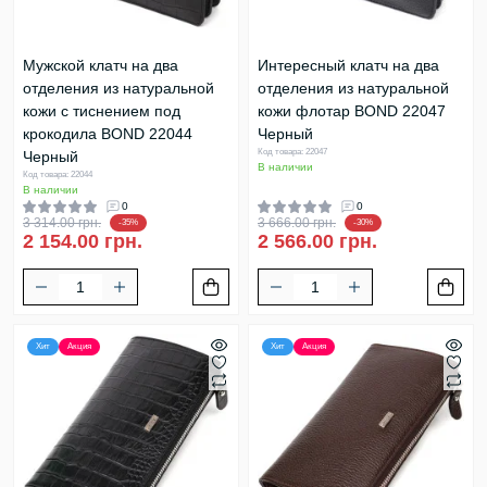
Мужской клатч на два
Интересный клатч на два
отделения из натуральной
отделения из натуральной
кожи с тиснением под
кожи флотар BOND 22047
крокодила BOND 22044
Черный
Код товара: 22047
Черный
В наличии
Код товара: 22044
В наличии
0
0
3 314.00 грн.
3 666.00 грн.
-35%
-30%
2 154.00 грн.
2 566.00 грн.
Хит
Акция
Хит
Акция