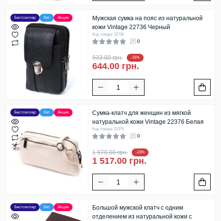
Мужская сумка на пояс из натуральной
Бестселлер
Хит
Акция
кожи Vintage 22736 Черный
Код товара: 22736
0
933.00 грн.
-31%
644.00 грн.
Сумка-клатч для женщин из мягкой
Бестселлер
Хит
Акция
натуральной кожи Vintage 22376 Белая
Код товара: 22376
0
1 970.00 грн.
-23%
1 517.00 грн.
Большой мужской клатч с одним
Бестселлер
Хит
Акция
отделением из натуральной кожи с