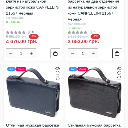
клатч из натуральной
барсетка на два отделения
зернистой кожи CANPELLINI
из натуральной зернистой
21557 Черный
кожи CANPELLINI 21567
Код товара: 21557
Черная
В наличии
Код товара: 21567
В наличии
0
0
6 681.00 грн.
5 620.00 грн.
-30%
-35%
4 676.00 грн.
3 653.00 грн.
Хит
Акция
Хит
Акция
Отличная мужская барсетка
Стильная мужская барсетка