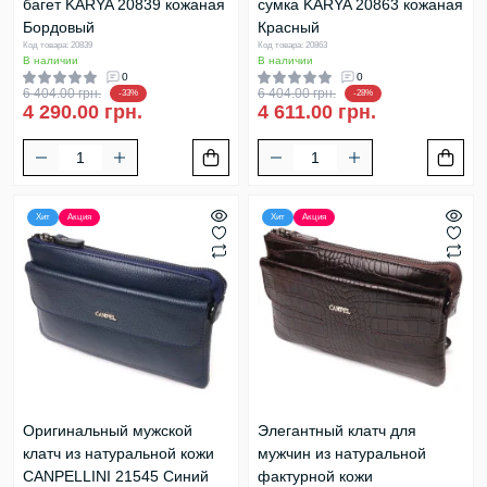
багет KARYA 20839 кожаная
сумка KARYA 20863 кожаная
Бордовый
Красный
Код товара: 20839
Код товара: 20863
В наличии
В наличии
0
0
6 404.00 грн.
6 404.00 грн.
-33%
-28%
4 290.00 грн.
4 611.00 грн.
Хит
Акция
Хит
Акция
Оригинальный мужской
Элегантный клатч для
клатч из натуральной кожи
мужчин из натуральной
CANPELLINI 21545 Синий
фактурной кожи