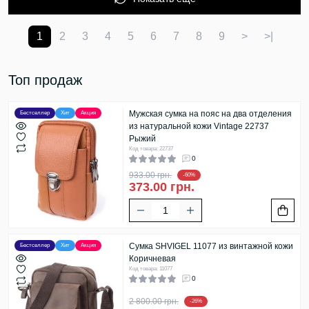
1
2
3
4
5
6
7
8
9
>
>|
Топ продаж
Мужская сумка на пояс на два отделения
Бестселлер
Хит
Акция
из натуральной кожи Vintage 22737
Рыжий
Код товара: 22737
0
933.00 грн.
-60%
373.00 грн.
Сумка SHVIGEL 11077 из винтажной кожи
Бестселлер
Хит
Акция
Коричневая
Код товара: 11077
0
2 800.00 грн.
-26%