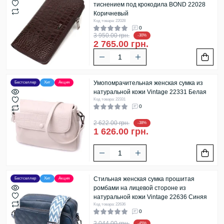
тиснением под крокодила BOND 22028
Коричневый
Код товара: 22028
0
3 950.00 грн.
-30%
2 765.00 грн.
Умопомрачительная женская сумка из
Бестселлер
Хит
Акция
натуральной кожи Vintage 22331 Белая
Код товара: 22331
0
2 622.00 грн.
-38%
1 626.00 грн.
Стильная женская сумка прошитая
Бестселлер
Хит
Акция
ромбами на лицевой стороне из
натуральной кожи Vintage 22636 Синяя
Код товара: 22636
0
2 044.00 грн.
-45%