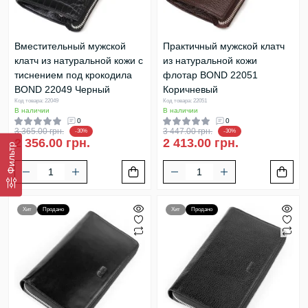
Вместительный мужской
Практичный мужской клатч
клатч из натуральной кожи с
из натуральной кожи
тиснением под крокодила
флотар BOND 22051
BOND 22049 Черный
Коричневый
Код товара: 22049
Код товара: 22051
В наличии
В наличии
0
0
3 365.00 грн.
3 447.00 грн.
-30%
-30%
2 356.00 грн.
2 413.00 грн.
Фильтр
Хит
Продано
Хит
Продано