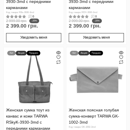
3930-3md с передними
3930-3md с передними
карманами
карманами
Код товара: RBs-3930-3md
Код товара: REH-3930-3md
0
0
2 999.00 грн.
2 999.00 грн.
-20%
-20%
2 399.00 грн.
2 399.00 грн.
Уведомить меня
Уведомить меня
Хит
Акция
Продано
Хит
Акция
Продано
Женская сумка тоут из
Женская поясная голубая
канвас и кожи TARWA
сумка-конверт TARWA GK-
RSkyK-3930-3md с
1002-3md
Код товара: GK-1002-3md
передними карманами