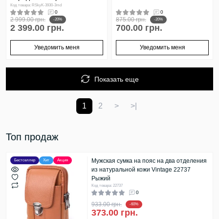
Код товара: RSkyK-3930-3md
0
0
2 999.00 грн.
875.00 грн.
-20%
-20%
2 399.00 грн.
700.00 грн.
Уведомить меня
Уведомить меня
Показать еще
1
2
>
>|
Топ продаж
Мужская сумка на пояс на два отделения
Бестселлер
Хит
Акция
из натуральной кожи Vintage 22737
Рыжий
Код товара: 22737
0
933.00 грн.
-60%
373.00 грн.