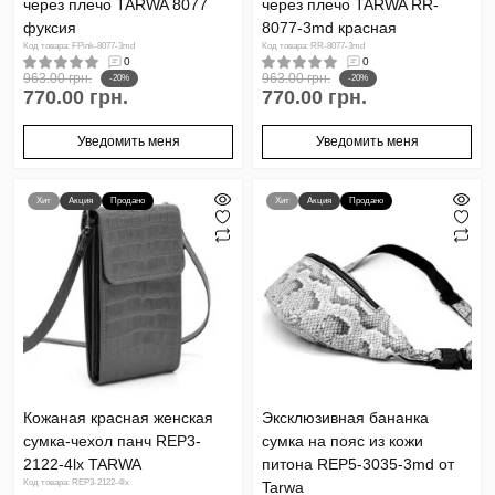
через плечо TARWA 8077
через плечо TARWA RR-
фуксия
8077-3md красная
Код товара: FPink-8077-3md
Код товара: RR-8077-3md
0
0
963.00 грн.
963.00 грн.
-20%
-20%
770.00 грн.
770.00 грн.
Уведомить меня
Уведомить меня
Хит
Акция
Продано
Хит
Акция
Продано
Кожаная красная женская
Эксклюзивная бананка
сумка-чехол панч REP3-
сумка на пояс из кожи
2122-4lx TARWA
питона REP5-3035-3md от
Код товара: REP3-2122-4lx
Tarwa