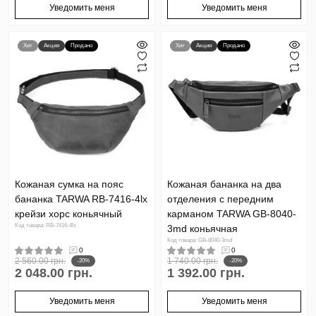
Уведомить меня
Уведомить меня
Хит
Акция
Продано
Хит
Акция
Продано
Кожаная сумка на пояс
Кожаная бананка на два
бананка TARWA RB-7416-4lx
отделения с передним
крейзи хорс коньячный
карманом TARWA GB-8040-
Код товара: RB-7416-4lx
3md коньячная
Код товара: GB-8040-3md
0
0
2 560.00 грн.
1 740.00 грн.
-20%
-20%
2 048.00 грн.
1 392.00 грн.
Уведомить меня
Уведомить меня