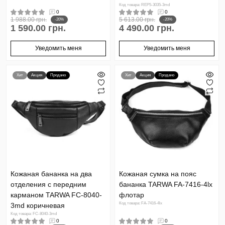
Код товара: REP5-3035-3md
0
0
1 988.00 грн.
5 613.00 грн.
-20%
-20%
1 590.00 грн.
4 490.00 грн.
Уведомить меня
Уведомить меня
Хит
Акция
Продано
Хит
Акция
Продано
Кожаная бананка на два
Кожаная сумка на пояс
отделения с передним
бананка TARWA FA-7416-4lx
карманом TARWA FC-8040-
флотар
Код товара: FA-7416-4lx
3md коричневая
Код товара: FC-8040-3md
0
0