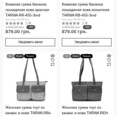
Кожаная сумка бананка
Кожаная сумка бананка
лошадиная кожа красная
лошадиная кожа коньячная
TARWA RR-455-3md
TARWA RB-455-3md
Код товара: RR-455-3md
Код товара: RB-455-3md
0
0
1 099.00 грн.
1 099.00 грн.
-20%
-20%
879.00 грн.
879.00 грн.
Уведомить меня
Уведомить меня
Хит
Акция
Продано
Хит
Акция
Продано
Женская сумка тоут из
Женская сумка тоут из
канвас и кожи TARWA RBs-
канвас и кожи TARWA REH-