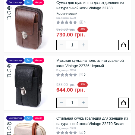
Сумка для мужчин на два отделения из
Бестселлер
Хит
Акция
натуральной кожи Vintage 22738
Коричневый
Код товара: 22738
0
936.00 грн.
-22%
730.00 грн.
Мужская сумка на пояс из натуральной
Бестселлер
Хит
Акция
кожи Vintage 22736 Черный
Код товара: 22736
0
933.00 грн.
-31%
644.00 грн.
Стильная сумка трапеция для женщин из
Бестселлер
Хит
Акция
натуральной кожи Vintage 22270 Белая
Код товара: 22270
0