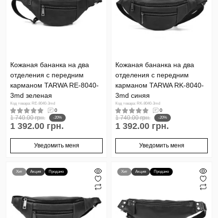
Кожаная бананка на два
Кожаная бананка на два
отделения с передним
отделения с передним
карманом TARWA RE-8040-
карманом TARWA RK-8040-
3md зеленая
3md синяя
Код товара: RE-8040-3md
Код товара: RK-8040-3md
0
0
1 740.00 грн.
1 740.00 грн.
-20%
-20%
1 392.00 грн.
1 392.00 грн.
Уведомить меня
Уведомить меня
Хит
Акция
Продано
Хит
Акция
Продано