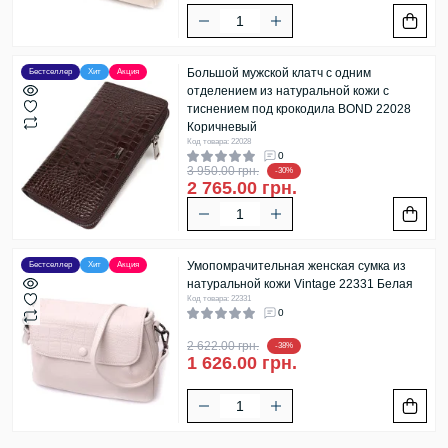
Большой мужской клатч с одним
Бестселлер
Хит
Акция
отделением из натуральной кожи с
тиснением под крокодила BOND 22028
Коричневый
Код товара: 22028
0
3 950.00 грн.
-30%
2 765.00 грн.
Умопомрачительная женская сумка из
Бестселлер
Хит
Акция
натуральной кожи Vintage 22331 Белая
Код товара: 22331
0
2 622.00 грн.
-38%
1 626.00 грн.