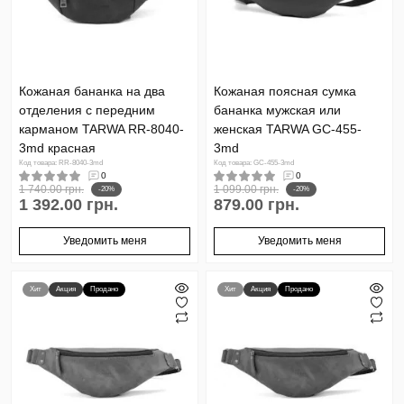
Кожаная бананка на два
Кожаная поясная сумка
отделения с передним
бананка мужская или
карманом TARWA RR-8040-
женская TARWA GC-455-
3md красная
3md
Код товара: RR-8040-3md
Код товара: GC-455-3md
0
0
1 740.00 грн.
1 099.00 грн.
-20%
-20%
1 392.00 грн.
879.00 грн.
Уведомить меня
Уведомить меня
Хит
Акция
Продано
Хит
Акция
Продано