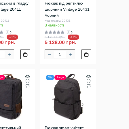
іський в гладку
Рюкзак під рептилію
ntage 20411
шкіряний Vintage 20431
Чорний
: 20411
Код товару: 20431
ті
В наявності
0
0
рн.
6 179.00 грн.
-22%
-17%
00 грн.
5 128.00 грн.
ія
Хіт
Акція
текстильний
Рюкзак smart унісекс