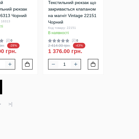
ий
Текстильний рюкзак що
альний рюкзак
закривається клапаном
16313 Чорний
на магніт Vintage 22151
: 16313
Чорний
ті
Код товару: 22151
В наявності
0
0
рн.
2 414.00 грн.
-28%
-43%
00 грн.
1 376.00 грн.
>
>|