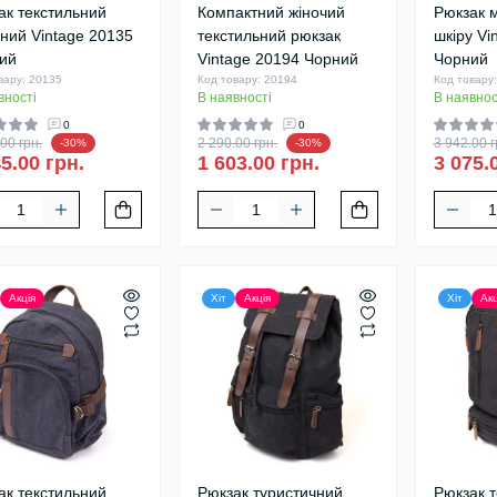
ак текстильний
Компактний жіночий
Рюкзак м
дний Vintage 20135
текстильний рюкзак
шкіру Vi
ий
Vintage 20194 Чорний
Чорний
вару: 20135
Код товару: 20194
Код товару
вності
В наявності
В наявнос
0
0
00 грн.
2 290.00 грн.
3 942.00 г
-30%
-30%
5.00 грн.
1 603.00 грн.
3 075.
Акція
Хіт
Акція
Хіт
Акц
ак текстильний
Рюкзак туристичний
Рюкзак 