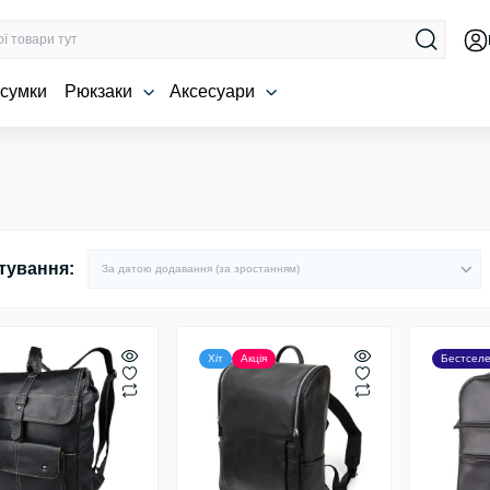
 сумки
Рюкзаки
Аксесуари
тування:
Хіт
Акція
Бестсел