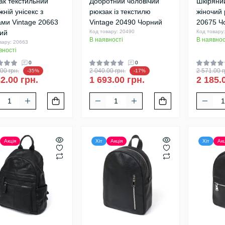
ак текстильний
Добротний чоловічий
Шкіряни
ній унісекс з
рюкзак із текстилю
жіночий 
ами Vintage 20663
Vintage 20490 Чорний
20675 Ч
ий
Код товару: 20490
Код товару
В наявності
В наявнос
вару: 20663
вності
0
0
00 грн.
2 040.00 грн.
2 571.00 г
-35%
-17%
2.00 грн.
1 693.00 грн.
2 185.
Акція
Хіт
Акція
Хіт
Акц