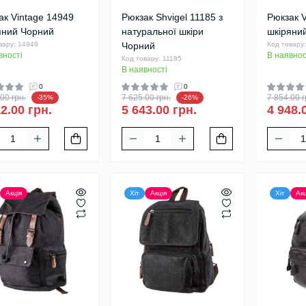
ак Vintage 14949
Рюкзак Shvigel 11185 з
Рюкзак V
яний Чорний
натуральної шкіри
шкіряни
вару: 14949
Чорний
Код товару
вності
В наявнос
Код товару: 11185
В наявності
0
0
00 грн.
7 625.00 грн.
7 854.00 г
-35%
-26%
2.00 грн.
5 643.00 грн.
4 948.
Акція
Хіт
Акція
Хіт
Акц