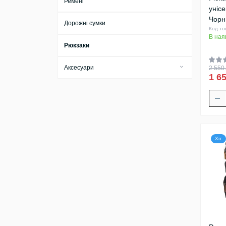
Ремені
унісе
Чорн
Дорожні сумки
Код то
В ная
Рюкзаки
Аксесуари
2 550.
1 65
Бірки для багажу
Брелоки
Візитниці
Ключниці
Хіт
Косметички
Обкладинки
Тревел-кейси
Футляри