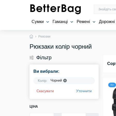
Сумки
Гаманці
Ремені
Дорожні
Рюкзаки
Рюкзаки колір чорний
Фільтр
Сор
Ви вибрали:
Чорний
Колір:
Хіт
Скасувати
Уточнити
ЦІНА