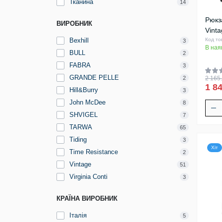
Тканина
14
Рюкз
ВИРОБНИК
Vint
Bexhill
Код то
3
В ная
BULL
2
FABRA
3
GRANDE PELLE
2
2 165.
1 84
Hill&Burry
3
John McDee
8
SHVIGEL
7
TARWA
65
Tiding
3
Хіт
Time Resistance
2
Vintage
51
Virginia Conti
3
КРАЇНА ВИРОБНИК
Італія
5