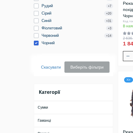
Рюкз
Рудий
+7
похі
Сірий
+20
Чорн
Синій
+31
Код то
В ная
Фіолетовий
+3
Червоний
+14
2 636.
Чорний
1 84
Скасувати
Виберіть фільтри
Хіт
Категорії
Сумки
Гаманці
Рюкз