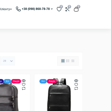
0
0
0
+38 (098) 868-78-78
Клієнту
ер
Хіт
Акція
Хіт
Акція