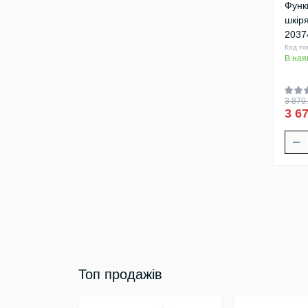
Функ
шкір
2037
Код то
В ная
3 870.
3 67
Топ продажів