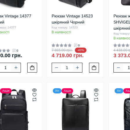
ак Vintage 14377
Рюкзак Vintage 14523
Рюкзак 
ий
шкіряний Чорний
SHVIGEL
вару: 14377
Код товару: 14523
шкіряни
вності
В наявності
Код товару
В наявнос
0
7 865.00 грн.
4 438.00 г
-40%
0
0.00 грн.
4 719.00 грн.
3 373.
Акція
Хіт
Акція
Хіт
Акц