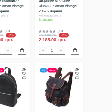
й невеликий
Шкіряний стильний
рюкзак Vintage
жіночий рюкзак Vintage
орний
20676 Чорний
: 20675
Код товару: 20676
ті
В наявності
0
0
рн.
2 571.00 грн.
-15%
-15%
00 грн.
2 185.00 грн.
ія
Хіт
Акція