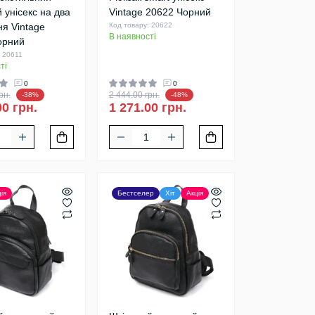
 унісекс на два
Vintage 20622 Чорний
ня Vintage
Код товару: 20622
В наявності
орний
: 20611
ті
0
0
рн.
2 444.00 грн.
-38%
-48%
00 грн.
1 271.00 грн.
ія
Бестселер
Хіт
Акція