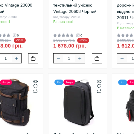
кс Vintage 20600
текстильний унісекс
дорожній
ий
Vintage 20608 Чорний
відділен
вару: 20600
Код товару: 20608
20611 Ч
вності
В наявності
Код товару
В наявнос
0
0
00 грн.
2 582.00 грн.
2 600.00 г
-35%
-35%
8.00 грн.
1 678.00 грн.
1 612.
Акція
Хіт
Акція
Хіт
Акц