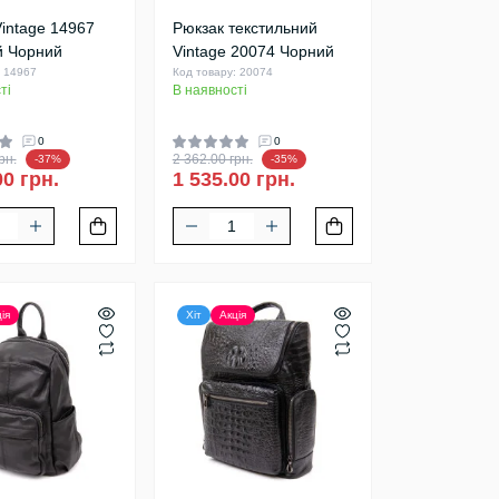
intage 14967
Рюкзак текстильний
й Чорний
Vintage 20074 Чорний
: 14967
Код товару: 20074
ті
В наявності
0
0
рн.
2 362.00 грн.
-37%
-35%
00 грн.
1 535.00 грн.
ія
Хіт
Акція