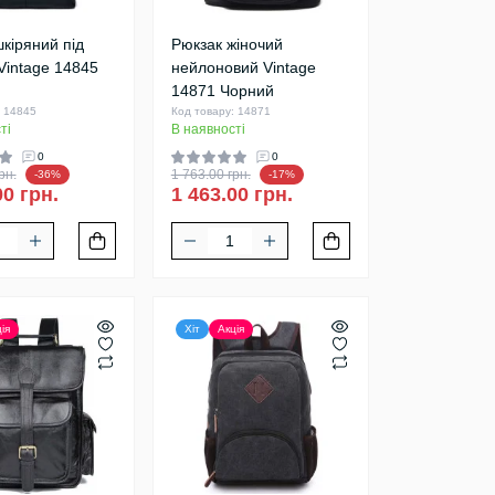
кіряний під
Рюкзак жіночий
Vintage 14845
нейлоновий Vintage
14871 Чорний
: 14845
Код товару: 14871
ті
В наявності
0
0
рн.
1 763.00 грн.
-36%
-17%
00 грн.
1 463.00 грн.
ія
Хіт
Акція