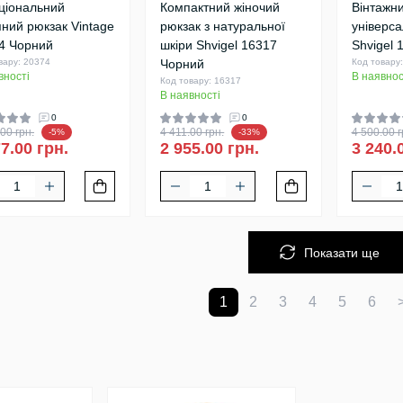
ціональний
Компактний жіночий
Вінтажн
яний рюкзак Vintage
рюкзак з натуральної
універс
4 Чорний
шкіри Shvigel 16317
Shvigel 
вару: 20374
Чорний
Код товару
вності
В наявнос
Код товару: 16317
В наявності
0
0
00 грн.
4 411.00 грн.
4 500.00 г
-5%
-33%
7.00 грн.
2 955.00 грн.
3 240.
Показати ще
1
2
3
4
5
6