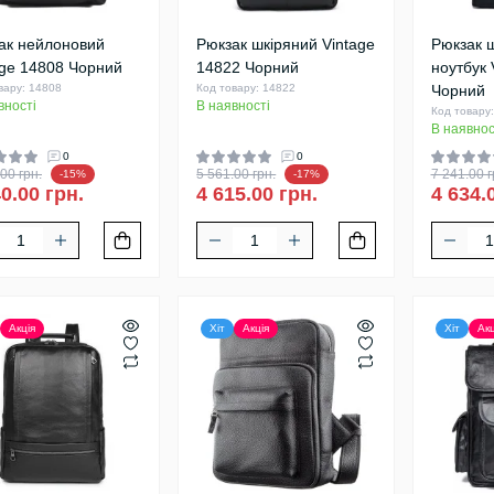
ак нейлоновий
Рюкзак шкіряний Vintage
Рюкзак ш
age 14808 Чорний
14822 Чорний
ноутбук 
вару: 14808
Код товару: 14822
Чорний
вності
В наявності
Код товару
В наявнос
0
0
00 грн.
5 561.00 грн.
7 241.00 г
-15%
-17%
0.00 грн.
4 615.00 грн.
4 634.
Акція
Хіт
Акція
Хіт
Акц