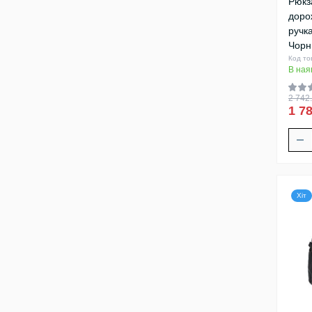
Рюкз
дорож
ручк
Чорн
Код то
В ная
2 742.
1 78
Хіт