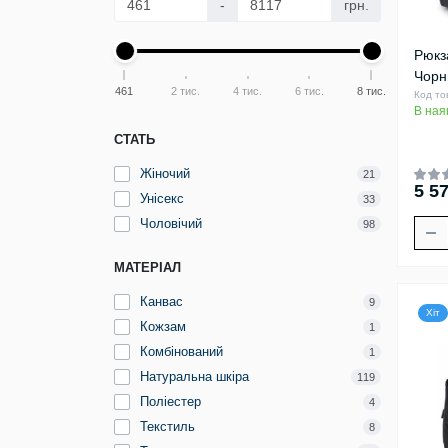
-
грн.
Рюкз
Чорн
461
2 тис.
4 тис.
6 тис.
8 тис.
Код то
В ная
СТАТЬ
Жіночий
21
5 57
Унісекс
33
Чоловічий
98
МАТЕРІАЛ
Канвас
9
Хіт
Кожзам
1
Комбінований
1
Натуральна шкіра
119
Поліестер
4
Текстиль
8