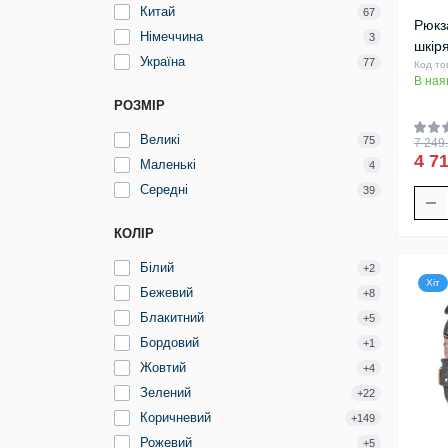
Китай
67
Рюкз
Німеччина
3
шкір
Україна
77
Код то
В ная
РОЗМІР
Великі
75
7 249.
4 71
Маленькі
4
Середні
39
КОЛІР
Білий
+2
Хіт
Бежевий
+8
Блакитний
+5
Бордовий
+1
Жовтий
+4
Зелений
+22
Коричневий
+149
Рожевий
+5