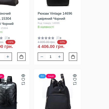
жіночий
Рюкзак Vintage 14696
 15304
шкіряний Чорний
й Чорний
Код товару: 14696
В наявності
: 15304
ті
0
0
рн.
4 895.00 грн.
-24%
-10%
00 грн.
4 406.00 грн.
ія
Хіт
Акція