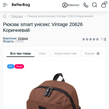
0
Клієнту
Рюкзаки
Рюкзак smart унісекс Vintage 20626 Коричневий
Рюкзак smart унісекс Vintage 20626
Коричневий
Виробник:
Vintage
0
Модель:
20626
Все про товар
Опис
Характеристики
Відгуки
0
Хіт
Акція