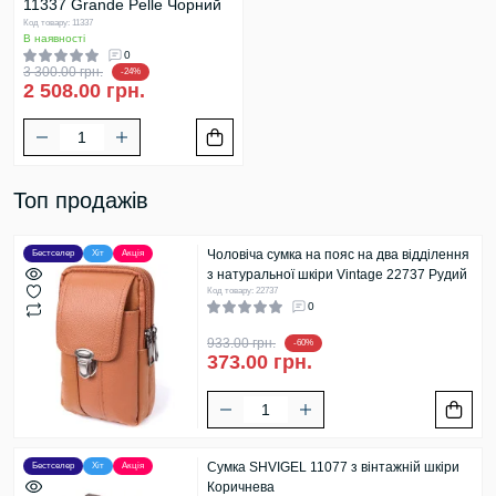
11337 Grande Pelle Чорний
Код товару: 11337
В наявності
0
3 300.00 грн.
-24%
2 508.00 грн.
Топ продажів
Чоловіча сумка на пояс на два відділення
Бестселер
Хіт
Акція
з натуральної шкіри Vintage 22737 Рудий
Код товару: 22737
0
933.00 грн.
-60%
373.00 грн.
Сумка SHVIGEL 11077 з вінтажній шкіри
Бестселер
Хіт
Акція
Коричнева