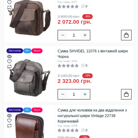
Код товару: 11077
0
2 800.00 грн.
-26%
2 072.00 грн.
Сумка SHVIGEL 11076 з вінтажній шкіри
Бестселер
Хіт
Акція
Чорна
Код товару: 11076
0
3 140.00 грн.
-26%
2 323.00 грн.
Сумка для чоловіків на два відділення з
Бестселер
Хіт
Акція
натуральної шкіри Vintage 22738
Коричневий
Код товару: 22738
0
936.00 грн.
-22%