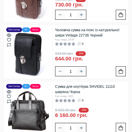
730.00 грн.
Чоловіча сумка на пояс із натуральної
Бестселер
Хіт
Акція
шкіри Vintage 22736 Чорний
Код товару: 22736
0
933.00 грн.
-31%
644.00 грн.
Сумка для ноутбука SHVIGEL 11110
Бестселер
Хіт
Акція
шкіряна Чорна
Код товару: 11110
0
8 000.00 грн.
-23%
6 160.00 грн.