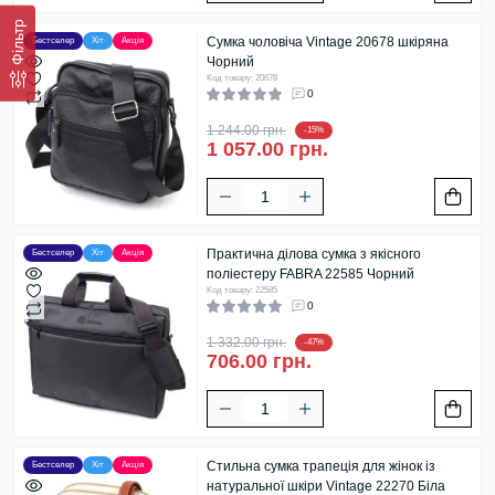
Фільтр
Сумка чоловіча Vintage 20678 шкіряна
Бестселер
Хіт
Акція
Чорний
Код товару: 20678
0
1 244.00 грн.
-15%
1 057.00 грн.
Практична ділова сумка з якісного
Бестселер
Хіт
Акція
поліестеру FABRA 22585 Чорний
Код товару: 22585
0
1 332.00 грн.
-47%
706.00 грн.
Стильна сумка трапеція для жінок із
Бестселер
Хіт
Акція
натуральної шкіри Vintage 22270 Біла