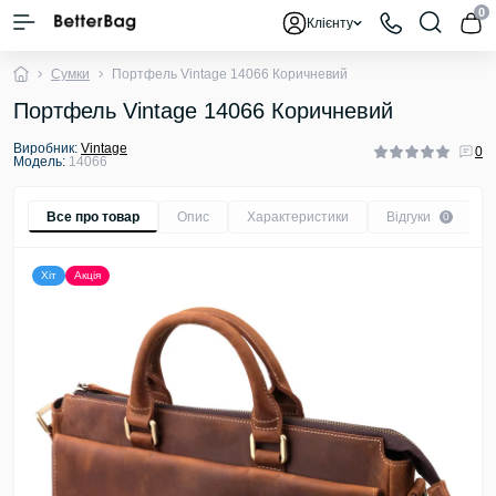
0
Клієнту
Сумки
Портфель Vintage 14066 Коричневий
Портфель Vintage 14066 Коричневий
Виробник:
Vintage
0
Модель:
14066
Все про товар
Опис
Характеристики
Відгуки
0
Хіт
Акція