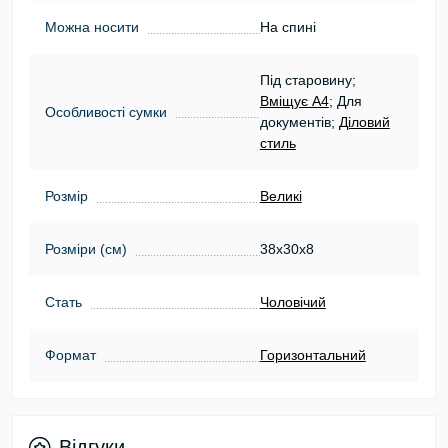
Можна носити
На спині
Під старовину;
Вміщує А4
; Для
Особливості сумки
документів;
Діловий
стиль
Розмір
Великі
Розміри (см)
38х30х8
Стать
Чоловічий
Формат
Горизонтальний
Відгуки