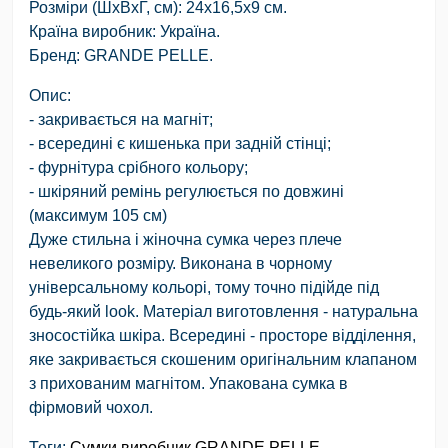
Розміри (ШхВхГ, см): 24х16,5х9 см.
Країна виробник: Україна.
Бренд: GRANDE PELLE.
Опис:
- закривається на магніт;
- всередині є кишенька при задній стінці;
- фурнітура срібного кольору;
- шкіряний ремінь регулюється по довжині
(максимум 105 см)
Дуже стильна і жіночна сумка через плече
невеликого розміру. Виконана в чорному
універсальному кольорі, тому точно підійде під
будь-який look. Матеріал виготовлення - натуральна
зносостійка шкіра. Всередині - просторе відділення,
яке закривається скошеним оригінальним клапаном
з прихованим магнітом. Упакована сумка в
фірмовий чохол.
Теги:
Сумки виробник GRANDE PELLE