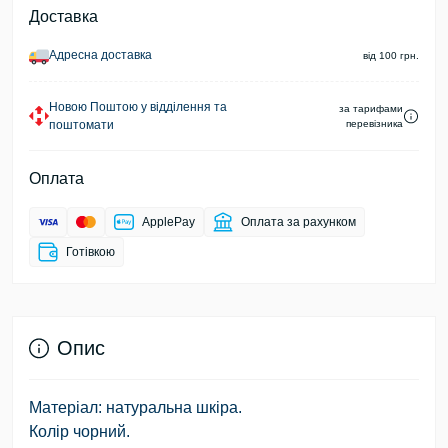
Доставка
Адресна доставка
від 100 грн.
Новою Поштою у відділення та
за тарифами
поштомати
перевізника
Оплата
ApplePay
Оплата за рахунком
Готівкою
Опис
Матеріал: натуральна шкіра.
Колір чорний.